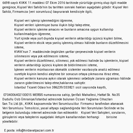
6698 sayılı KVKK 11.maddesi 07 Ekim 2016 tarihinde yürürlüğe girmiş olup ilgili madde
gereğince, Kişisel Veri Sahibi’nin bu tarihten sonraki hakları aşağıdaki gibidir: Kişisel Veri
Sahibi, Firmamıza (veri sorumlusu) başvurarak kendisiyle ilgili;
Kişisel veri işlenip işlenmediğini öğrenme,
Kişisel verileri işlenmişse buna ilişkin bilgi talep etme,
Kişisel verilerin işlenme amacını ve bunların amacına uygun kullanılıp
kullanılmadığını öğrenme,
Yurt içinde veya yurt dışında kişisel verilerin aktarıldığı üçüncü kişileri bilme,
Kişisel verilerin eksik veya yanlış işlenmiş olması hâlinde bunların düzeltilmesini
isteme,
KVKK’nun 7. maddesinde öngörülen şartlar çerçevesinde kişisel verilerin
silinmesini veya yok edilmesini isteme,
Kişisel verilerin düzeltilmesi, silinmesi, yok edilmesi halinde bu işlemlerin, kişisel
verilerin aktarıldığı üçüncü kişilere de bildirilmesini isteme,
İşlenen verilerin münhasıran otomatik sistemler vasıtasıyla analiz edilmesi
suretiyle kişinin kendisi aleyhine bir sonucun ortaya çıkmasına itiraz etme,
Kişisel verilerin kanuna aykırı olarak işlenmesi sebebiyle zarara uğraması hâlinde
zararın giderilmesini talep etme,haklarına sahiptir.
İstanbul Ticaret Odası’nın 386239/333821 sicil sayısında kayıtlı,
0704006402100015 MERSİS numarasına sahip, Şerifali Mahallesi, Hattat Sk. No:35
Dudullu Osb Ümraniye/İstanbul adresinde bulunan Özsan Yağlama Cihazları
San.Tic.Ltd.Şti., KVKK kapsamında Veri Sorumlusu’dur. Firmamız tarafından atanacak
Veri Sorumlusu Temsilcisi, yasal altyapı sağlandığında Veri Sorumluları Sicilinde ve bu
belgenin bulunduğu internet adresinde ilan edilecektir. Kişisel Veri Sahipleri, sorularını,
görüşlerini veya taleplerini aşağıdaki iletişim kanallarından herhangi birisine
yöneltebilir:
E.posta: info@hirdavatpazari.com.tr