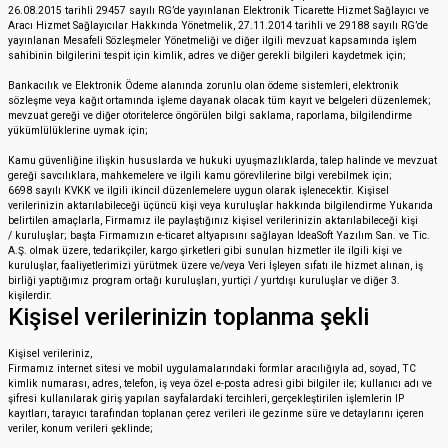
26.08.2015 tarihli 29457 sayılı RG’de yayınlanan Elektronik Ticarette Hizmet Sağlayıcı ve
Aracı Hizmet Sağlayıcılar Hakkında Yönetmelik, 27.11.2014 tarihli ve 29188 sayılı RG’de
yayınlanan Mesafeli Sözleşmeler Yönetmeliği ve diğer ilgili mevzuat kapsamında işlem
sahibinin bilgilerini tespit için kimlik, adres ve diğer gerekli bilgileri kaydetmek için;
Bankacılık ve Elektronik Ödeme alanında zorunlu olan ödeme sistemleri, elektronik
sözleşme veya kağıt ortamında işleme dayanak olacak tüm kayıt ve belgeleri düzenlemek;
mevzuat gereği ve diğer otoritelerce öngörülen bilgi saklama, raporlama, bilgilendirme
yükümlülüklerine uymak için;
Kamu güvenliğine ilişkin hususlarda ve hukuki uyuşmazlıklarda, talep halinde ve mevzuat
gereği savcılıklara, mahkemelere ve ilgili kamu görevlilerine bilgi verebilmek için;
6698 sayılı KVKK ve ilgili ikincil düzenlemelere uygun olarak işlenecektir. Kişisel
verilerinizin aktarılabileceği üçüncü kişi veya kuruluşlar hakkında bilgilendirme Yukarıda
belirtilen amaçlarla, Firmamız ile paylaştığınız kişisel verilerinizin aktarılabileceği kişi
/ kuruluşlar; başta Firmamızın e-ticaret altyapısını sağlayan IdeaSoft Yazılım San. ve Tic.
A.Ş. olmak üzere, tedarikçiler, kargo şirketleri gibi sunulan hizmetler ile ilgili kişi ve
kuruluşlar, faaliyetlerimizi yürütmek üzere ve/veya Veri İşleyen sıfatı ile hizmet alınan, iş
birliği yaptığımız program ortağı kuruluşları, yurtiçi / yurtdışı kuruluşlar ve diğer 3.
kişilerdir.
Kişisel verilerinizin toplanma şekli
Kişisel verileriniz,
Firmamız internet sitesi ve mobil uygulamalarındaki formlar aracılığıyla ad, soyad, TC
kimlik numarası, adres, telefon, iş veya özel e-posta adresi gibi bilgiler ile; kullanıcı adı ve
şifresi kullanılarak giriş yapılan sayfalardaki tercihleri, gerçekleştirilen işlemlerin IP
kayıtları, tarayıcı tarafından toplanan çerez verileri ile gezinme süre ve detaylarını içeren
veriler, konum verileri şeklinde;