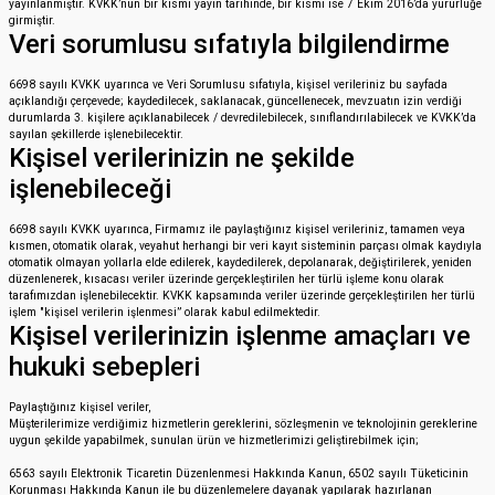
yayınlanmıştır. KVKK’nun bir kısmı yayın tarihinde, bir kısmı ise 7 Ekim 2016’da yürürlüğe
girmiştir.
Veri sorumlusu sıfatıyla bilgilendirme
6698 sayılı KVKK uyarınca ve Veri Sorumlusu sıfatıyla, kişisel verileriniz bu sayfada
açıklandığı çerçevede; kaydedilecek, saklanacak, güncellenecek, mevzuatın izin verdiği
durumlarda 3. kişilere açıklanabilecek / devredilebilecek, sınıflandırılabilecek ve KVKK’da
sayılan şekillerde işlenebilecektir.
Kişisel verilerinizin ne şekilde
işlenebileceği
6698 sayılı KVKK uyarınca, Firmamız ile paylaştığınız kişisel verileriniz, tamamen veya
kısmen, otomatik olarak, veyahut herhangi bir veri kayıt sisteminin parçası olmak kaydıyla
otomatik olmayan yollarla elde edilerek, kaydedilerek, depolanarak, değiştirilerek, yeniden
düzenlenerek, kısacası veriler üzerinde gerçekleştirilen her türlü işleme konu olarak
tarafımızdan işlenebilecektir. KVKK kapsamında veriler üzerinde gerçekleştirilen her türlü
işlem "kişisel verilerin işlenmesi” olarak kabul edilmektedir.
Kişisel verilerinizin işlenme amaçları ve
hukuki sebepleri
Paylaştığınız kişisel veriler,
Müşterilerimize verdiğimiz hizmetlerin gereklerini, sözleşmenin ve teknolojinin gereklerine
uygun şekilde yapabilmek, sunulan ürün ve hizmetlerimizi geliştirebilmek için;
6563 sayılı Elektronik Ticaretin Düzenlenmesi Hakkında Kanun, 6502 sayılı Tüketicinin
Korunması Hakkında Kanun ile bu düzenlemelere dayanak yapılarak hazırlanan