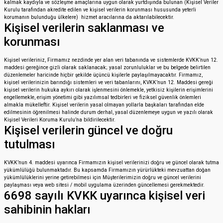
kalmak kaydıyla ve sözleşme amaçlarına uygun olarak yurtdışında bulunan (Kişisel Veriler
Kurulu tarafından akredite edilen ve kişisel verilerin korunması hususunda yeterli
korumanın bulunduğu ülkelere) hizmet aracılarına da aktarılabilecektir.
Kişisel verilerin saklanması ve
korunması
Kişisel verileriniz, Firmamız nezdinde yer alan veri tabanında ve sistemlerde KVKK’nun 12.
maddesi gereğince gizli olarak saklanacak; yasal zorunluluklar ve bu belgede belirtilen
düzenlemeler haricinde hiçbir şekilde üçüncü kişilerle paylaşılmayacaktır. Firmamız,
kişisel verilerinizin barındığı sistemleri ve veri tabanlarını, KVKK’nun 12. Maddesi gereği
kişisel verilerin hukuka aykırı olarak işlenmesini önlemekle, yetkisiz kişilerin erişimlerini
engellemekle, erişim yönetimi gibi yazılımsal tedbirleri ve fiziksel güvenlik önlemleri
almakla mükelleftir. Kişisel verilerin yasal olmayan yollarla başkaları tarafından elde
edilmesinin öğrenilmesi halinde durum derhal, yasal düzenlemeye uygun ve yazılı olarak
Kişisel Verileri Koruma Kurulu’na bildirilecektir.
Kişisel verilerin güncel ve doğru
tutulması
KVKK’nun 4. maddesi uyarınca Firmamızın kişisel verilerinizi doğru ve güncel olarak tutma
yükümlülüğü bulunmaktadır. Bu kapsamda Firmamızın yürürlükteki mevzuattan doğan
yükümlülüklerini yerine getirebilmesi için Müşterilerimizin doğru ve güncel verilerini
paylaşması veya web sitesi / mobil uygulama üzerinden güncellemesi gerekmektedir.
6698 sayılı KVKK uyarınca kişisel veri
sahibinin hakları