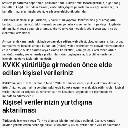
Satış ve pazarlama departmanı çalışanlarımız, şubelerimiz, tedarikçilerimiz, diğer satış
kanalları, kağıt üzerindeki formlar, kartvizitler, dijital pazarlama ve çağrı merkezi gibi
kanallarımız aracılığıyla sözlü, yazılı veya elektronik ortamdan;
Firmamız ile ticari ilişki kurmak, iş başvurusu yapmak, teklif vermek gibi amaçlarla,
kartvizit, özgeçmiş (cv), teklif vermek ve sair yollarla kişisel verilerini paylaşan kişilerden
alınan, fiziki veya sanal bir ortamda, yüz yüze ya da mesafeli, sözlü veya yazılı ya da
elektronik ortamdan;
Ayrıca farklı kanallardan dolaylı yoldan elde edilen, web sitesi, blog, yarışma, anket, oyun,
kampanya ve benzeri amaçlı kullanılan (mikro) web sitelerinden ve sosyal medyadan elde
edilen veriler, e-bülten okuma veya tıklama hareketleri, kamuya açık veri tabanlarının
sunduğu veriler, sosyal medya platformlarından paylaşıma açık profil ve verilerden;
işlenebilmekte ve toplanabilmektedir.
KVKK yürürlüğe girmeden önce elde
edilen kişisel verileriniz
KVKK’nun yürürlük tarihi olan 7 Nisan 2016 tarihinden önce, üyelik, elektronik ileti izni,
ürün / hizmet satın alma ve diğer şekillerde hukuka uygun olarak elde edilmiş olan kişisel
verileriniz de bu belgede düzenlenen şart ve koşullara uygun olarak işlenmekte ve
muhafaza edilmektedir.
Kişisel verilerinizin yurtdışına
aktarılması
Türkiye’de işlenerek veya Türkiye dışında işlenip muhafaza edilmek üzere, yukarıda
sayılan yöntemlerden herhangi birisi ile toplanmış kişisel verileriniz KVKK kapsamında