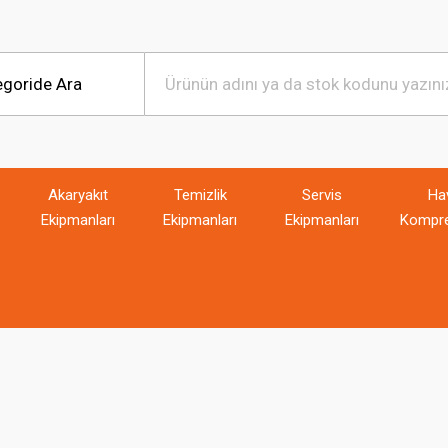
Akaryakıt
Temizlik
Servis
Ha
Ekipmanları
Ekipmanları
Ekipmanları
Kompre