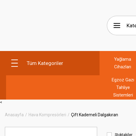
Yağlama
Tüm Kategoriler
Cihazları
Egzoz Gazı
Tahliye
Sistemleri
<
Anasayfa
Hava Kompresörleri
Çift Kademeli Dalgakıran
Stoktakiler