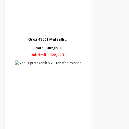
Groz 43561 Mafsallı ...
Fiyat :
1.302,09 TL
İndirimli 1.236,99 TL