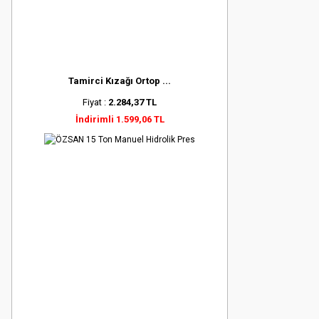
Tamirci Kızağı Ortop ...
Fiyat :
2.284,37 TL
İndirimli 1.599,06 TL