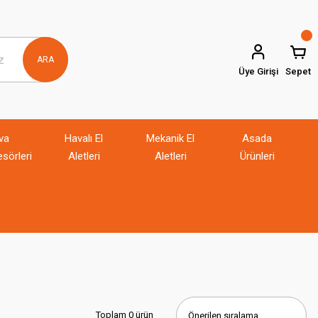
ARA
Üye Girişi
Sepet
va
Havalı El
Mekanik El
Asada
sörleri
Aletleri
Aletleri
Ürünleri
Toplam 0 ürün