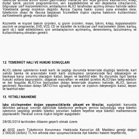
tüketiciye anında teslim edilen gayrimaddi mallar,ile ses veya görüntü kayıtlarının, kitap,
dijital içerik, yazılım programlarının, veri kaydedebilme ve veri depolama cihazlarının,
bilgisayar sarf malzemelerinin, ambalajının ALICI tarafından açılmış olması halinde iadesi
Yönetmelik gereği mümkün değildir. Ayrıca Cayma hakkı süresi sona ermeden önce,
tüketicinin onayı ile ifasına başlanan hizmetlere ilişkin cayma hakkının kullanılması
daYönetmelik gereği mümkün değildir.
Kozmetik ve kişisel bakım ürünleri, iç giyim ürünleri, mayo, bikini, kitap, kopyalanabilir
yazılım ve programlar, DVD, VCD, CD ve kasetler ile kırtasiye sarf malzemeleri (toner, kartuş,
şerit vb.) iade edilebilmesi için ambalajlarının açılmamış, denenmemiş, bozulmamış ve
kullanılmamış olmaları gerekir.
12. TEMERRÜT HALİ VE HUKUKİ SONUÇLARI
ALICI, ödeme işlemlerini kredi kartı ile yaptığı durumda temerrüde düştüğü takdirde, kart
sahibi banka ile arasındaki kredi kartı sözleşmesi çerçevesinde faiz ödeyeceğini ve
bankaya karşı sorumlu olacağını kabul, beyan ve taahhüt eder. Bu durumda ilgili banka
hukuki yollara başvurabilir; doğacak masrafları ve vekâlet ücretini ALICI’dan talep edebilir
ve her koşulda ALICI’nın borcundan dolayı temerrüde düşmesi halinde, ALICI, borcun
gecikmeli ifasından dolayı SATICI’nın uğradığı zarar ve ziyanını ödeyeceğini kabul, beyan
ve taahhüt eder
13. YETKİLİ MAHKEME
İşbu sözleşmeden doğan uyuşmazlıklarda şikayet ve itirazlar,
aşağıdaki kanunda
belirtilen parasal sınırlar dâhilinde tüketicinin yerleşim yerinin bulunduğu veya tüketici
işleminin yapıldığı yerdeki tüketici sorunları hakem heyetine veya tüketici mahkemesine
yapılacaktır. Parasal sınıra ilişkin bilgiler aşağıdadır:
28/05/2014 tarihinden itibaren geçerli olmak üzere:
a)
6502 sayılı Tüketicinin Korunması Hakkında Kanun’un 68. Maddesi gereği değeri
2.000,00 (ikibin) TL’nin altında olan uyuşmazlıklarda ilçe tüketici hakem heyetlerine,