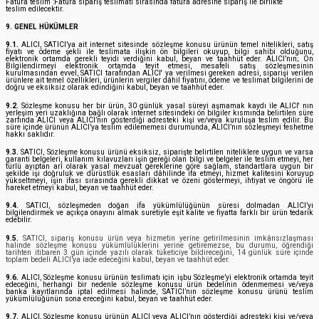
Fatura teslim :Fatura sipariş teslimatı sırasında fatura adresine sipariş ile birlikte
teslim edilecektir.
9. GENEL HÜKÜMLER
9.1.
ALICI, SATICI’ya ait internet sitesinde sözleşme konusu ürünün temel nitelikleri, satış
fiyatı ve ödeme şekli ile teslimata ilişkin ön bilgileri okuyup, bilgi sahibi olduğunu,
elektronik ortamda gerekli teyidi verdiğini kabul, beyan ve taahhüt eder. ALICI’nın; Ön
Bilgilendirmeyi elektronik ortamda teyit etmesi, mesafeli satış sözleşmesinin
kurulmasından evvel, SATICI tarafından ALICI' ya verilmesi gereken adresi, siparişi verilen
ürünlere ait temel özellikleri, ürünlerin vergiler dâhil fiyatını, ödeme ve teslimat bilgilerini de
doğru ve eksiksiz olarak edindiğini kabul, beyan ve taahhüt eder.
9.2.
Sözleşme konusu her bir ürün, 30 günlük yasal süreyi aşmamak kaydı ile ALICI' nın
yerleşim yeri uzaklığına bağlı olarak internet sitesindeki ön bilgiler kısmında belirtilen süre
zarfında ALICI veya ALICI’nın gösterdiği adresteki kişi ve/veya kuruluşa teslim edilir. Bu
süre içinde ürünün ALICI’ya teslim edilememesi durumunda, ALICI’nın sözleşmeyi feshetme
hakkı saklıdır.
9.3.
SATICI, Sözleşme konusu ürünü eksiksiz, siparişte belirtilen niteliklere uygun ve varsa
garanti belgeleri, kullanım kılavuzları işin gereği olan bilgi ve belgeler ile teslim etmeyi, her
türlü ayıptan arî olarak yasal mevzuat gereklerine göre sağlam, standartlara uygun bir
şekilde işi doğruluk ve dürüstlük esasları dâhilinde ifa etmeyi, hizmet kalitesini koruyup
yükseltmeyi, işin ifası sırasında gerekli dikkat ve özeni göstermeyi, ihtiyat ve öngörü ile
hareket etmeyi kabul, beyan ve taahhüt eder.
9.4.
SATICI, sözleşmeden doğan ifa yükümlülüğünün süresi dolmadan ALICI’yı
bilgilendirmek ve açıkça onayını almak suretiyle eşit kalite ve fiyatta farklı bir ürün tedarik
edebilir.
9.5.
SATICI, sipariş konusu ürün veya hizmetin yerine getirilmesinin imkânsızlaşması
halinde sözleşme konusu yükümlülüklerini yerine getiremezse, bu durumu, öğrendiği
tarihten itibaren 3 gün içinde yazılı olarak tüketiciye bildireceğini, 14 günlük süre içinde
toplam bedeli ALICI’ya iade edeceğini kabul, beyan ve taahhüt eder.
9.6.
ALICI, Sözleşme konusu ürünün teslimatı için işbu Sözleşme’yi elektronik ortamda teyit
edeceğini, herhangi bir nedenle sözleşme konusu ürün bedelinin ödenmemesi ve/veya
banka kayıtlarında iptal edilmesi halinde, SATICI’nın sözleşme konusu ürünü teslim
yükümlülüğünün sona ereceğini kabul, beyan ve taahhüt eder.
9.7.
ALICI, Sözleşme konusu ürünün ALICI veya ALICI’nın gösterdiği adresteki kişi ve/veya