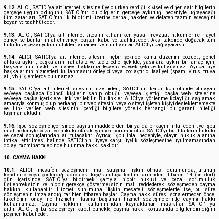
9.12.
ALICI, SATICI’ya ait internet sitesine üye olurken verdiği kişisel ve diğer sair bilgilerin
gerçeğe uygun olduğunu, SATICI’nın bu bilgilerin gerçeğe aykırılığı nedeniyle uğrayacağı
tüm zararları, SATICI’nın ilk bildirimi üzerine derhal, nakden ve defaten tazmin edeceğini
beyan ve taahhüt eder.
9.13.
ALICI, SATICI’ya ait internet sitesini kullanırken yasal mevzuat hükümlerine riayet
etmeyi ve bunları ihlal etmemeyi baştan kabul ve taahhüt eder. Aksi takdirde, doğacak tüm
hukuki ve cezai yükümlülükler tamamen ve münhasıran ALICI’yı bağlayacaktır.
9.14.
ALICI, SATICI’ya ait internet sitesini hiçbir şekilde kamu düzenini bozucu, genel
ahlaka aykırı, başkalarını rahatsız ve taciz edici şekilde, yasalara aykırı bir amaç için,
başkalarının maddi ve manevi haklarına tecavüz edecek şekilde kullanamaz. Ayrıca, üye
başkalarının hizmetleri kullanmasını önleyici veya zorlaştırıcı faaliyet (spam, virus, truva
atı, vb.) işlemlerde bulunamaz.
9.15.
SATICI’ya ait internet sitesinin üzerinden, SATICI’nın kendi kontrolünde olmayan
ve/veya başkaca üçüncü kişilerin sahip olduğu ve/veya işlettiği başka web sitelerine
ve/veya başka içeriklere link verilebilir. Bu linkler ALICI’ya yönlenme kolaylığı sağlamak
amacıyla konmuş olup herhangi bir web sitesini veya o siteyi işleten kişiyi desteklememekte
ve Link verilen web sitesinin içerdiği bilgilere yönelik herhangi bir garanti niteliği
taşımamaktadır.
9.16.
İşbu sözleşme içerisinde sayılan maddelerden bir ya da birkaçını ihlal eden üye işbu
ihlal nedeniyle cezai ve hukuki olarak şahsen sorumlu olup, SATICI’yı bu ihlallerin hukuki
ve cezai sonuçlarından ari tutacaktır. Ayrıca; işbu ihlal nedeniyle, olayın hukuk alanına
intikal ettirilmesi halinde, SATICI’nın üyeye karşı üyelik sözleşmesine uyulmamasından
dolayı tazminat talebinde bulunma hakkı saklıdır.
10. CAYMA HAKKI
10.1.
ALICI; mesafeli sözleşmenin mal satışına ilişkin olması durumunda, ürünün
kendisine veya gösterdiği adresteki kişi/kuruluşa teslim tarihinden itibaren 14 (on dört)
gün içerisinde, SATICI’ya bildirmek şartıyla hiçbir hukuki ve cezai sorumluluk
üstlenmeksizin ve hiçbir gerekçe göstermeksizin malı reddederek sözleşmeden cayma
hakkını kullanabilir. Hizmet sunumuna ilişkin mesafeli sözleşmelerde ise, bu süre
sözleşmenin imzalandığı tarihten itibaren başlar. Cayma hakkı süresi sona ermeden önce,
tüketicinin onayı ile hizmetin ifasına başlanan hizmet sözleşmelerinde cayma hakkı
kullanılamaz. Cayma hakkının kullanımından kaynaklanan masraflar SATICI’ ya
aittir. ALICI, iş bu sözleşmeyi kabul etmekle, cayma hakkı konusunda bilgilendirildiğini
peşinen kabul eder.