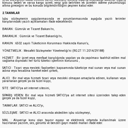
konusu bedeli ve varsa kargo ücreti, vergi gibi belirtilen ek ücretleri ödeme yükümlülüğü
altına gireceğini ve bu konuda bilgilendirildiğini peşinen kabul eder.
2.TANIMLAR
İşbu sözleşmenin uygulanmasında ve yorumlanmasında aşağıda yazılı terimler
karşılarındaki yazılı açıklamaları ifade edeceklerdir.
BAKAN : Gümrük ve Ticaret Bakanı’nı,
BAKANLIK : Gümrük ve Ticaret Bakanlığı’nı,
KANUN : 6502 sayılı Tüketicinin Korunması Hakkında Kanun’u,
YÖNETMELİK : Mesafeli Sözleşmeler Yönetmeliği’ni (RG:27.11.2014/29188)
HİZMET : Bir ücret veya menfaat karşılığında yapılan ya da yapılması taahhüt edilen mal
sağlama dışındaki her türlü tüketici işleminin konusunu ,
SATICI : Ticari veya mesleki faaliyetleri kapsamında tüketiciye mal sunan veya mal sunan
adına veya hesabına hareket eden şirketi,
ALICI : Bir mal veya hizmeti ticari veya mesleki olmayan amaçlarla edinen, kullanan veya
yararlanan gerçek ya da tüzel kişiyi,
SİTE : SATICI’ya ait internet sitesini,
SİPARİŞ VEREN: Bir mal veya hizmeti SATICI’ya ait internet sitesi üzerinden talep eden
gerçek ya da tüzel kişiyi,
TARAFLAR : SATICI ve ALICI’yı,
SÖZLEŞME : SATICI ve ALICI arasında akdedilen işbu sözleşmeyi,
MAL : Alışverişe konu olan taşınır eşyayı ve elektronik ortamda kullanılmak üzere
hazırlanan yazılım, ses, görüntü ve benzeri gayri maddi malları ifade eder.