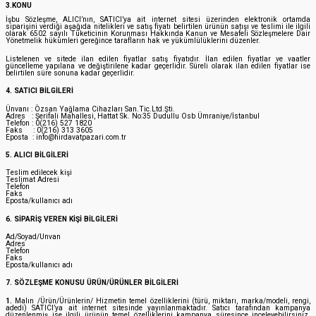
3.KONU
İşbu Sözleşme, ALICI’nın, SATICI’ya ait internet sitesi üzerinden elektronik ortamda
siparişini verdiği aşağıda nitelikleri ve satış fiyatı belirtilen ürünün satışı ve teslimi ile ilgili
olarak 6502 sayılı Tüketicinin Korunması Hakkında Kanun ve Mesafeli Sözleşmelere Dair
Yönetmelik hükümleri gereğince tarafların hak ve yükümlülüklerini düzenler.
Listelenen ve sitede ilan edilen fiyatlar satış fiyatıdır. İlan edilen fiyatlar ve vaatler
güncelleme yapılana ve değiştirilene kadar geçerlidir. Süreli olarak ilan edilen fiyatlar ise
belirtilen süre sonuna kadar geçerlidir.
4. SATICI BİLGİLERİ
Ünvanı : Özsan Yağlama Cihazları San.Tic.Ltd.Şti.
Adres : Şerifali Mahallesi, Hattat Sk. No:35 Dudullu Osb Ümraniye/İstanbul
Telefon : 0(216) 527 1820
Faks : 0(216) 313 3605
Eposta : info@hirdavatpazari.com.tr
5. ALICI BİLGİLERİ
Teslim edilecek kişi
Teslimat Adresi
Telefon
Faks
Eposta/kullanıcı adı
6. SİPARİŞ VEREN KİŞİ BİLGİLERİ
Ad/Soyad/Unvan
Adres
Telefon
Faks
Eposta/kullanıcı adı
7. SÖZLEŞME KONUSU ÜRÜN/ÜRÜNLER BİLGİLERİ
1.
Malın /Ürün/Ürünlerin/ Hizmetin temel özelliklerini (türü, miktarı, marka/modeli, rengi,
adedi) SATICI’ya ait internet sitesinde yayınlanmaktadır. Satıcı tarafından kampanya
düzenlenmiş ise ilgili ürünün temel özelliklerini kampanya süresince inceleyebilirsiniz.