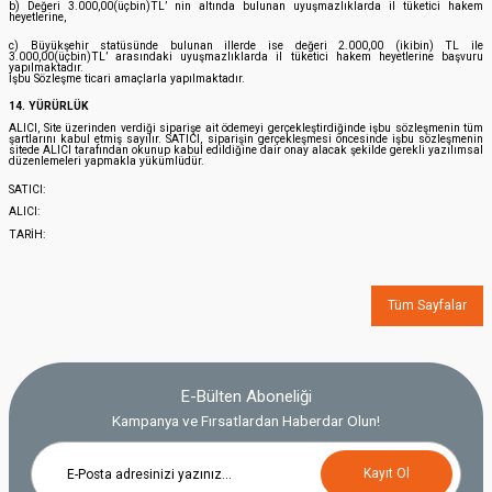
b) Değeri 3.000,00(üçbin)TL’ nin altında bulunan uyuşmazlıklarda il tüketici hakem
heyetlerine,
c) Büyükşehir statüsünde bulunan illerde ise değeri 2.000,00 (ikibin) TL ile
3.000,00(üçbin)TL’ arasındaki uyuşmazlıklarda il tüketici hakem heyetlerine başvuru
yapılmaktadır.
İşbu Sözleşme ticari amaçlarla yapılmaktadır.
14. YÜRÜRLÜK
ALICI, Site üzerinden verdiği siparişe ait ödemeyi gerçekleştirdiğinde işbu sözleşmenin tüm
şartlarını kabul etmiş sayılır. SATICI, siparişin gerçekleşmesi öncesinde işbu sözleşmenin
sitede ALICI tarafından okunup kabul edildiğine dair onay alacak şekilde gerekli yazılımsal
düzenlemeleri yapmakla yükümlüdür.
SATICI:
ALICI:
TARİH:
Tüm Sayfalar
E-Bülten Aboneliği
Kampanya ve Fırsatlardan Haberdar Olun!
Kayıt Ol