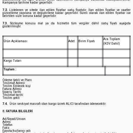
Kampanya tarihine kadar geçerlidir.
7.2.
Listelenen ve sitede ilan edilen fiyatlar satış fiyatıdır. İlan edilen fiyatlar ve vaatler
güncelleme yapılana ve değiştirilene kadar geçerlidir. Süreli olarak ilan edilen fiyatlar ise
belirtilen süre sonuna kadar geçerlidir.
7.3.
Sözleşme konusu mal ya da hizmetin tüm vergiler dâhil satış fiyatı aşağıda
gösterilmiştir.
Ara Toplam
Ürün Açıklaması
Adet
Birim Fiyatı
(KDV Dahil)
Kargo Tutarı
Toplam :
Ödeme Şekli ve Planı
Teslimat Adresi
Teslim Edilecek kişi
Fatura Adresi
Sipariş Tarihi
Teslimat tarihi
Teslim şekli
7.4.
Ürün sevkiyat masrafı olan kargo ücreti ALICI tarafından ödenecektir.
8
. FATURA BİLGİLERİ
Ad/Soyad/Unvan
Adres
Telefon
Faks
Eposta/kullanıcı adı