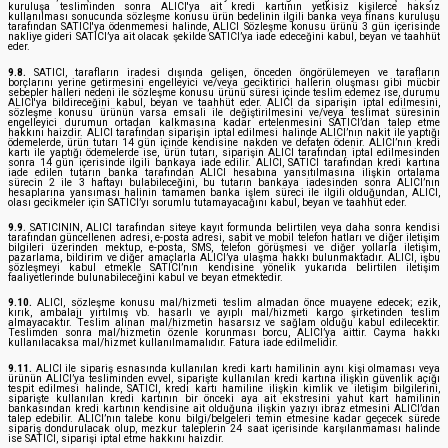
kuruluşa tesliminden sonra ALICI'ya ait kredi kartının yetkisiz kişilerce haksız
kullanılması sonucunda sözleşme konusu ürün bedelinin ilgili banka veya finans kuruluşu
tarafından SATICI'ya ödenmemesi halinde, ALICI Sözleşme konusu ürünü 3 gün içerisinde
nakliye gideri SATICI’ya ait olacak şekilde SATICI’ya iade edeceğini kabul, beyan ve taahhüt
eder.
9.8.
SATICI, tarafların iradesi dışında gelişen, önceden öngörülemeyen ve tarafların
borçlarını yerine getirmesini engelleyici ve/veya geciktirici hallerin oluşması gibi mücbir
sebepler halleri nedeni ile sözleşme konusu ürünü süresi içinde teslim edemez ise, durumu
ALICI'ya bildireceğini kabul, beyan ve taahhüt eder. ALICI da siparişin iptal edilmesini,
sözleşme konusu ürünün varsa emsali ile değiştirilmesini ve/veya teslimat süresinin
engelleyici durumun ortadan kalkmasına kadar ertelenmesini SATICI’dan talep etme
hakkını haizdir. ALICI tarafından siparişin iptal edilmesi halinde ALICI’nın nakit ile yaptığı
ödemelerde, ürün tutarı 14 gün içinde kendisine nakden ve defaten ödenir. ALICI’nın kredi
kartı ile yaptığı ödemelerde ise, ürün tutarı, siparişin ALICI tarafından iptal edilmesinden
sonra 14 gün içerisinde ilgili bankaya iade edilir. ALICI, SATICI tarafından kredi kartına
iade edilen tutarın banka tarafından ALICI hesabına yansıtılmasına ilişkin ortalama
sürecin 2 ile 3 haftayı bulabileceğini, bu tutarın bankaya iadesinden sonra ALICI’nın
hesaplarına yansıması halinin tamamen banka işlem süreci ile ilgili olduğundan, ALICI,
olası gecikmeler için SATICI’yı sorumlu tutamayacağını kabul, beyan ve taahhüt eder.
9.9.
SATICININ, ALICI tarafından siteye kayıt formunda belirtilen veya daha sonra kendisi
tarafından güncellenen adresi, e-posta adresi, sabit ve mobil telefon hatları ve diğer iletişim
bilgileri üzerinden mektup, e-posta, SMS, telefon görüşmesi ve diğer yollarla iletişim,
pazarlama, bildirim ve diğer amaçlarla ALICI’ya ulaşma hakkı bulunmaktadır. ALICI, işbu
sözleşmeyi kabul etmekle SATICI’nın kendisine yönelik yukarıda belirtilen iletişim
faaliyetlerinde bulunabileceğini kabul ve beyan etmektedir.
9.10.
ALICI, sözleşme konusu mal/hizmeti teslim almadan önce muayene edecek; ezik,
kırık, ambalajı yırtılmış vb. hasarlı ve ayıplı mal/hizmeti kargo şirketinden teslim
almayacaktır. Teslim alınan mal/hizmetin hasarsız ve sağlam olduğu kabul edilecektir.
Teslimden sonra mal/hizmetin özenle korunması borcu, ALICI’ya aittir. Cayma hakkı
kullanılacaksa mal/hizmet kullanılmamalıdır. Fatura iade edilmelidir.
9.11.
ALICI ile sipariş esnasında kullanılan kredi kartı hamilinin aynı kişi olmaması veya
ürünün ALICI’ya tesliminden evvel, siparişte kullanılan kredi kartına ilişkin güvenlik açığı
tespit edilmesi halinde, SATICI, kredi kartı hamiline ilişkin kimlik ve iletişim bilgilerini,
siparişte kullanılan kredi kartının bir önceki aya ait ekstresini yahut kart hamilinin
bankasından kredi kartının kendisine ait olduğuna ilişkin yazıyı ibraz etmesini ALICI’dan
talep edebilir. ALICI’nın talebe konu bilgi/belgeleri temin etmesine kadar geçecek sürede
sipariş dondurulacak olup, mezkur taleplerin 24 saat içerisinde karşılanmaması halinde
ise SATICI, siparişi iptal etme hakkını haizdir.