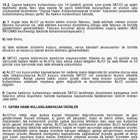
10.2.
Cayma hakkının kullanılması için 14 (ondört) günlük süre içinde SATICI' ya iadeli
taahhütlü posta, faks veya eposta ile yazılı bildirimde bulunulması ve ürünün işbu
sözleşmede düzenlenen "Cayma Hakkı Kullanılamayacak Ürünler" hükümleri çerçevesinde
kullanılmamış olması şarttır. Bu hakkın kullanılması halinde,
a)
3. kişiye veya ALICI’ ya teslim edilen ürünün faturası, (İade edilmek istenen ürünün
faturası kurumsal ise, iade ederken kurumun düzenlemiş olduğu iade faturası ile birlikte
gönderilmesi gerekmektedir. Faturası kurumlar adına düzenlenen sipariş iadeleri İADE
FATURASI kesilmediği takdirde tamamlanamayacaktır.)
b)
İade formu,
c)
İade edilecek ürünlerin kutusu, ambalajı, varsa standart aksesuarları ile birlikte
eksiksiz ve hasarsız olarak teslim edilmesi gerekmektedir.
d)
SATICI, cayma bildiriminin kendisine ulaşmasından itibaren en geç 10 günlük süre
içerisinde toplam bedeli ve ALICI’yı borç altına sokan belgeleri ALICI’ ya iade etmek ve 20
günlük süre içerisinde malı iade almakla yükümlüdür.
e)
ALICI’ nın kusurundan kaynaklanan bir nedenle malın değerinde bir azalma olursa veya
iade imkânsızlaşırsa ALICI kusuru oranında SATICI’ nın zararlarını tazmin etmekle
yükümlüdür. Ancak cayma hakkı süresi içinde malın veya ürünün usulüne uygun
kullanılması sebebiyle meydana gelen değişiklik ve bozulmalardan ALICI sorumlu
değildir.
f)
Cayma hakkının kullanılması nedeniyle SATICI tarafından düzenlenen kampanya limit
tutarının altına düşülmesi halinde kampanya kapsamında faydalanılan indirim miktarı
iptal edilir.
11. CAYMA HAKKI KULLANILAMAYACAK ÜRÜNLER
ALICI’nın isteği veya açıkça kişisel ihtiyaçları doğrultusunda hazırlanan ve geri
gönderilmeye müsait olmayan, iç giyim alt parçaları, mayo ve bikini altları, makyaj
malzemeleri, tek kullanımlık ürünler, çabuk bozulma tehlikesi olan veya son kullanma
tarihi geçme ihtimali olan mallar, ALICI’ya teslim edilmesinin ardından ALICI tarafından
ambalajı açıldığı takdirde iade edilmesi sağlık ve hijyen açısından uygun olmayan ürünler,
teslim edildikten sonra başka ürünlerle karışan vedoğası gereği ayrıştırılması mümkün
olmayan ürünler, Abonelik sözleşmesi kapsamında sağlananlar dışında, gazete ve dergi
gibi süreli yayınlara ilişkin mallar, Elektronik ortamda anında ifa edilen hizmetler veya