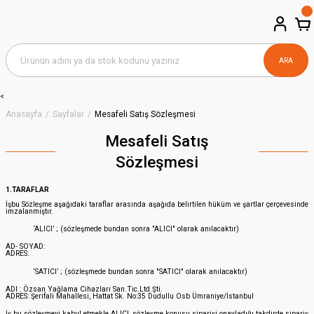
ARA
<
Anasayfa
Sayfalar
Mesafeli Satış Sözleşmesi
Mesafeli Satış
Sözleşmesi
1.TARAFLAR
İşbu Sözleşme aşağıdaki taraflar arasında aşağıda belirtilen hüküm ve şartlar çerçevesinde
imzalanmıştır.
‘ALICI’ ; (sözleşmede bundan sonra "ALICI" olarak anılacaktır)
AD- SOYAD:
ADRES:
‘SATICI’ ; (sözleşmede bundan sonra "SATICI" olarak anılacaktır)
ADI : Özsan Yağlama Cihazları San.Tic.Ltd.Şti.
ADRES: Şerifali Mahallesi, Hattat Sk. No:35 Dudullu Osb Ümraniye/İstanbul
İş bu sözleşmeyi kabul etmekle ALICI, sözleşme konusu siparişi onayladığı takdirde sipariş