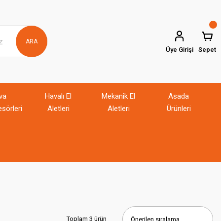
ARA
Üye Girişi
Sepet
va
Havalı El
Mekanik El
Asada
sörleri
Aletleri
Aletleri
Ürünleri
Toplam 3 ürün