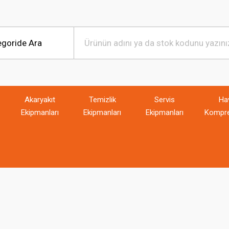
Akaryakıt
Temizlik
Servis
Ha
Ekipmanları
Ekipmanları
Ekipmanları
Kompre