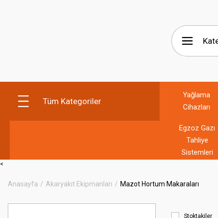
Yağlama
Tüm Kategoriler
Cihazları
Egzoz Gazı
Tahliye
Sistemleri
<
Anasayfa
Akaryakıt Ekipmanları
Mazot Hortum Makaraları
Stoktakiler