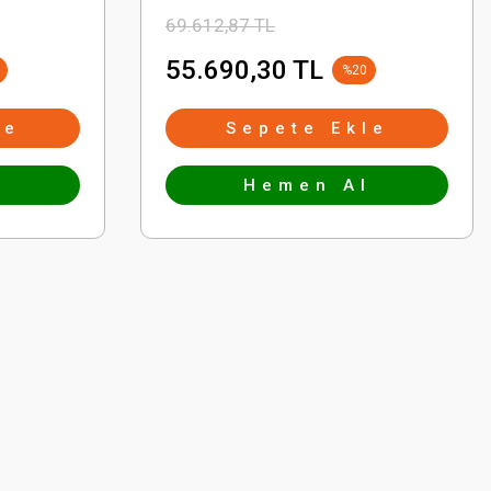
69.612,87 TL
55.690,30 TL
%20
le
Sepete Ekle
l
Hemen Al