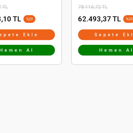
2 TL
78.116,72 TL
,10 TL
62.493,37 TL
%20
%20
epete Ekle
Sepete Ek
Hemen Al
Hemen A