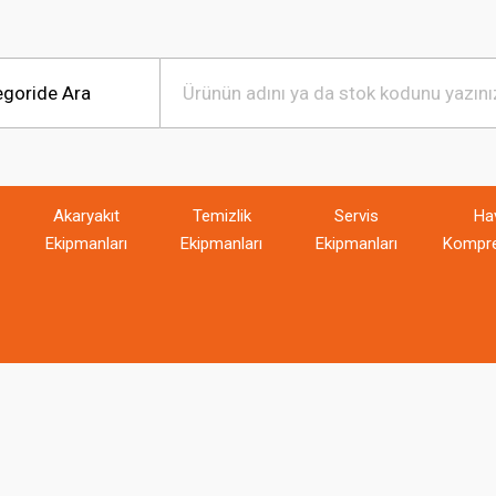
Akaryakıt
Temizlik
Servis
Ha
Ekipmanları
Ekipmanları
Ekipmanları
Kompre