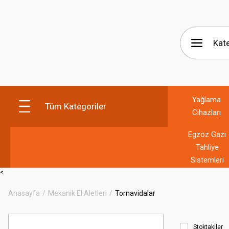
Yağlama
Tüm Kategoriler
Cihazları
Egzoz Gazı
Tahliye
Sistemleri
<
Anasayfa
Mekanik El Aletleri
Tornavidalar
Stoktakiler