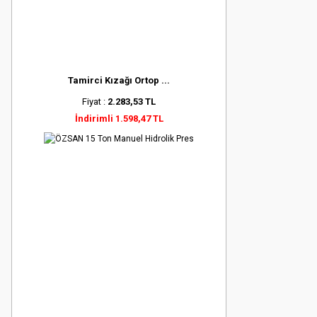
Tamirci Kızağı Ortop ...
Fiyat :
2.283,53 TL
İndirimli 1.598,47 TL