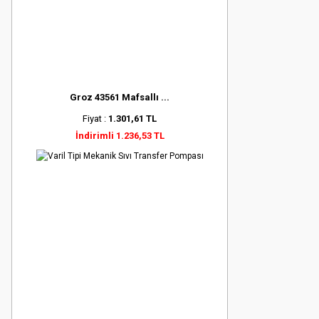
Groz 43561 Mafsallı ...
Fiyat :
1.301,61 TL
İndirimli 1.236,53 TL