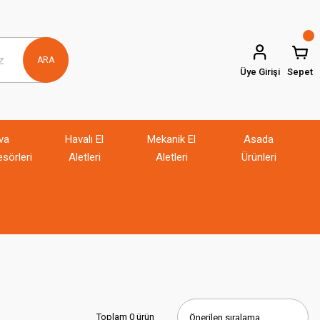
ARA
Üye Girişi
Sepet
va
Havalı El
Mekanik El
Asada
sörleri
Aletleri
Aletleri
Ürünleri
Toplam 0 ürün