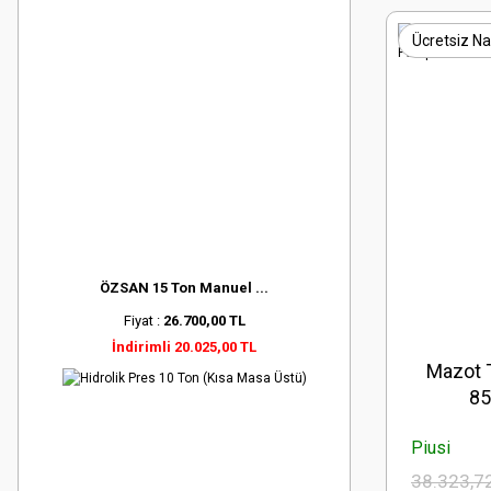
Ücretsiz Na
ÖZSAN 15 Ton Manuel ...
Fiyat :
26.700,00 TL
İndirimli 20.025,00 TL
Mazot 
85
Piusi
38.323,7