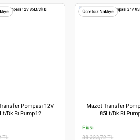
kliye
Ücretsiz Nakliye
Transfer Pompası 12V
Mazot Transfer Pomp
Lt/Dk Bı Pump12
85Lt/Dk BI Pum
Piusi
2 TL
38.323,72 TL