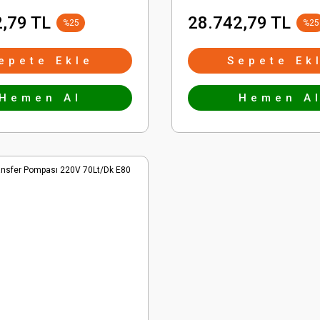
,79 TL
28.742,79 TL
%25
%25
epete Ekle
Sepete Ek
Hemen Al
Hemen A