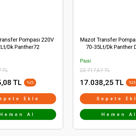
ransfer Pompası 220V
Mazot Transfer Pompa
Lt/Dk Panther72
70-35Lt/Dk Panther
Piusi
7 TL
22.717,67 TL
,08 TL
17.038,25 TL
%25
%25
epete Ekle
Sepete Ek
Hemen Al
Hemen A