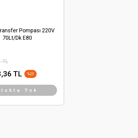
ransfer Pompası 220V
70Lt/Dk E80
1 TL
,36 TL
%25
Stokta Yok