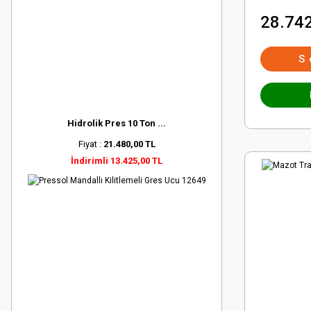
28.742
S
Hidrolik Pres 10 Ton ...
Fiyat :
21.480,00 TL
İndirimli 13.425,00 TL