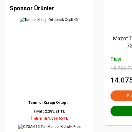
Sponsor Ürünler
Mazot T
72
Piusi
18.766,7
14.075
S
Tamirci Kızağı Ortop ...
Fiyat :
2.285,21 TL
İndirimli 1.599,65 TL