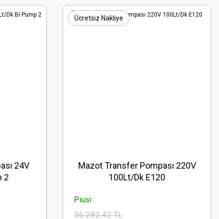
Ücretsiz Nakliye
ası 24V
Mazot Transfer Pompası 220V
p 2
100Lt/Dk E120
Piusi
36.282,42 TL