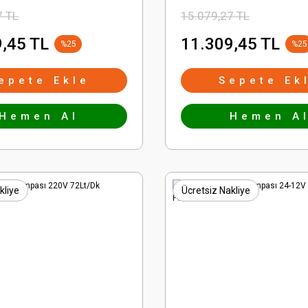
7 TL
15.079,27 TL
,45 TL
11.309,45 TL
%25
%25
epete Ekle
Sepete Ek
Hemen Al
Hemen A
kliye
Ücretsiz Nakliye