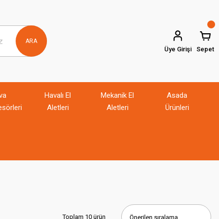
ARA
Üye Girişi
Sepet
va
Havalı El
Mekanik El
Asada
sörleri
Aletleri
Aletleri
Ürünleri
Toplam 10 ürün