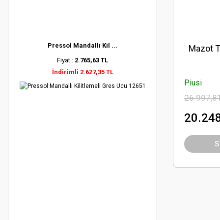
Pressol Mandallı Kil ...
Mazot T
Fiyat :
2.765,63 TL
İndirimli 2.627,35 TL
Piusi
26.997,8
20.248