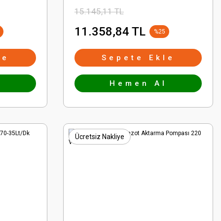
15.145,11 TL
11.358,84 TL
%25
le
Sepete Ekle
l
Hemen Al
Ücretsiz Nakliye