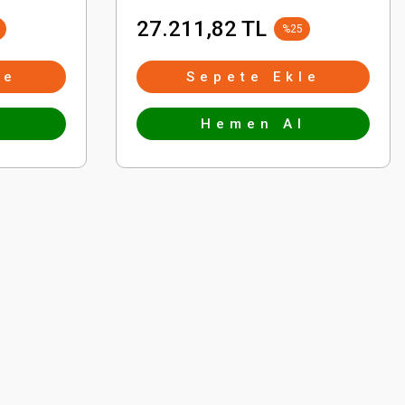
27.211,82 TL
%25
le
Sepete Ekle
l
Hemen Al