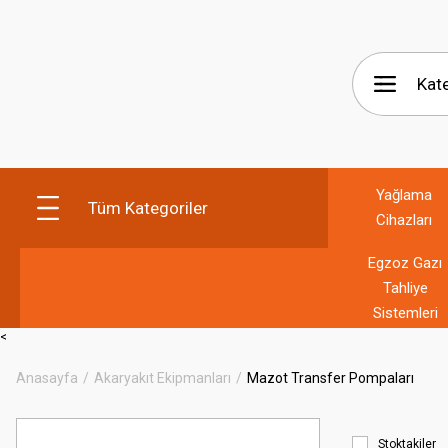
Yağlama
Tüm Kategoriler
Cihazları
Egzoz Gazı
Tahliye
Sistemleri
<
Anasayfa
Akaryakıt Ekipmanları
Mazot Transfer Pompaları
Stoktakiler