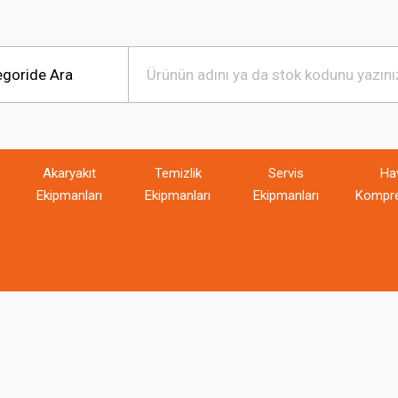
Akaryakıt
Temizlik
Servis
Ha
Ekipmanları
Ekipmanları
Ekipmanları
Kompre