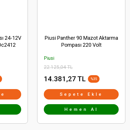
sı 24-12V
Piusi Panther 90 Mazot Aktarma
 Dc2412
Pompası 220 Volt
Piusi
22.125,04 TL
14.381,27 TL
%35
le
Sepete Ekle
l
Hemen Al