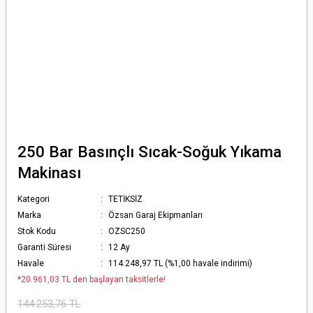
250 Bar Basınçlı Sıcak-Soğuk Yıkama
Makinası
Kategori
TETİKSİZ
Marka
Özsan Garaj Ekipmanları
Stok Kodu
OZSC250
Garanti Süresi
12 Ay
Havale
114.248,97 TL (%1,00 havale indirimi)
*20.961,03 TL den başlayan taksitlerle!
144.253,76 TL