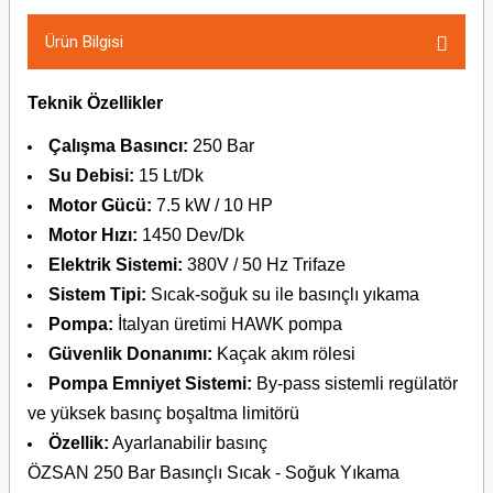
Ürün Bilgisi
Teknik Özellikler
Çalışma Basıncı:
250 Bar
Su Debisi:
15 Lt/Dk
Motor Gücü:
7.5 kW / 10 HP
Motor Hızı:
1450 Dev/Dk
Elektrik Sistemi:
380V / 50 Hz Trifaze
Sistem Tipi:
Sıcak-soğuk su ile basınçlı yıkama
Pompa:
İtalyan üretimi HAWK pompa
Güvenlik Donanımı:
Kaçak akım rölesi
Pompa Emniyet Sistemi:
By-pass sistemli regülatör
ve yüksek basınç boşaltma limitörü
Özellik:
Ayarlanabilir basınç
ÖZSAN 250 Bar Basınçlı Sıcak - Soğuk Yıkama