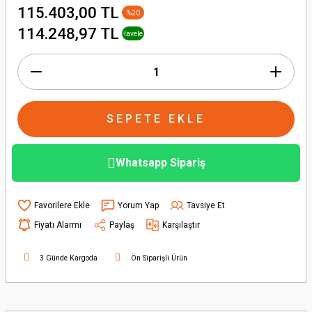
115.403,00 TL
%20
+ % 1
114.248,97 TL
Havele
İndirimi
SEPETE EKLE
Whatsapp Sipariş
Yorum Yap
Tavsiye Et
Fiyatı Alarmı
Paylaş
Karşılaştır
3 Günde Kargoda
Ön Siparişli Ürün