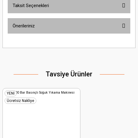
Taksit Seçenekleri
Bu ürüne ilk yorumu siz yapın!
Önerileriniz
Yorum Yaz
Bu ürünün fiyat bilgisi, resim, ürün açıklamalarında ve diğer konularda
yetersiz gördüğünüz noktaları öneri formunu kullanarak tarafımıza
iletebilirsiniz.
Görüş ve önerileriniz için teşekkür ederiz.
Tavsiye Ürünler
Ürün resmi kalitesiz, bozuk veya görüntülenemiyor.
Ürün açıklamasında eksik bilgiler bulunuyor.
Ürün bilgilerinde hatalar bulunuyor.
YENİ
Ürün fiyatı diğer sitelerden daha pahalı.
Ücretsiz Nakliye
Bu ürüne benzer farklı alternatifler olmalı.