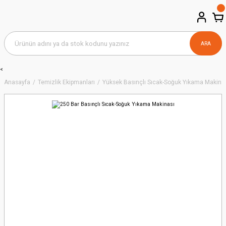
ARA
<
Anasayfa
Temizlik Ekipmanları
Yüksek Basınçlı Sıcak-Soğuk Yıkama Makinal