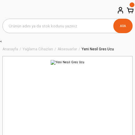
ARA
<
Anasayfa
Yağlama Cihazları
Aksesuarlar
Yeni Nesil Gres Ucu