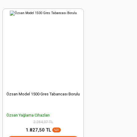
Ürün açıklamasında eksik bilgiler bulunuyor.
Ürün bilgilerinde hatalar bulunuyor.
Ürün fiyatı diğer sitelerden daha pahalı.
Bu ürüne benzer farklı alternatifler olmalı.
Gönder
Özsan Model 1500 Gres Tabancası Borulu
Özsan Yağlama Cihazları
2.284,37 TL
1.827,50 TL
%20