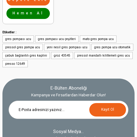
Hemen Al
Etiketler :
gres pompası ucu
gres pompası ucu çeşitleri
mato gres pompa ucu
pressol gres pompa ucu
yeni nesil gres pompası ucu
gres pompa ucu otomatik
çabuk bağlantılı gres kaplini
groz 43545
pressol mandallı kilitlemeli gres ucu
presso 12649
E-Bülten Aboneliği
Kampanya ve Fırsatlardan Haberdar Olun!
Kayıt Ol
Sosyal Medya...