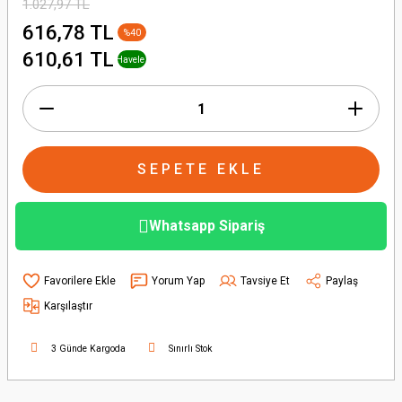
1.027,97 TL
616,78 TL
%40
+ % 1
610,61 TL
Havele
İndirimi
SEPETE EKLE
Whatsapp Sipariş
Yorum Yap
Tavsiye Et
Paylaş
Karşılaştır
3 Günde Kargoda
Sınırlı Stok