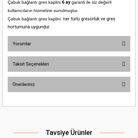
Çabuk bağlantı gres kaplini
6 ay
garanti ile siz değerli
kullanıcıların hizmetine sunulmuştur.
Çabuk bağlantı gres kaplini
h
er türlü gresörlük ve gres
hortumuna uygundur.
Yorumlar
Taksit Seçenekleri
Bu ürüne ilk yorumu siz yapın!
Önerileriniz
Yorum Yaz
Bu ürünün fiyat bilgisi, resim, ürün açıklamalarında ve diğer konularda
yetersiz gördüğünüz noktaları öneri formunu kullanarak tarafımıza
iletebilirsiniz.
Görüş ve önerileriniz için teşekkür ederiz.
Tavsiye Ürünler
Ürün resmi kalitesiz, bozuk veya görüntülenemiyor.