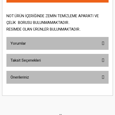
NOT:ÜRÜN İÇERİĞİNDE ZEMİN TEMİZLEME APARATI VE
ÇELİK BORUSU BULUNMAMAKTADIR..
RESİMDE OLAN ÜRÜNLER BULUNMAKTADIR..
Yorumlar
Taksit Seçenekleri
Bu ürüne ilk yorumu siz yapın!
Önerileriniz
Yorum Yaz
Bu ürünün fiyat bilgisi, resim, ürün açıklamalarında ve diğer konularda
yetersiz gördüğünüz noktaları öneri formunu kullanarak tarafımıza
iletebilirsiniz.
Görüş ve önerileriniz için teşekkür ederiz.