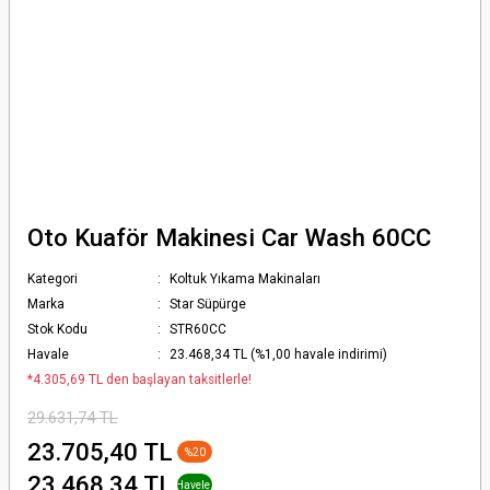
Oto Kuaför Makinesi Car Wash 60CC
Kategori
Koltuk Yıkama Makinaları
Marka
Star Süpürge
Stok Kodu
STR60CC
Havale
23.468,34 TL (%1,00 havale indirimi)
*4.305,69 TL den başlayan taksitlerle!
29.631,74 TL
23.705,40 TL
%20
+ % 1
23.468,34 TL
Havele