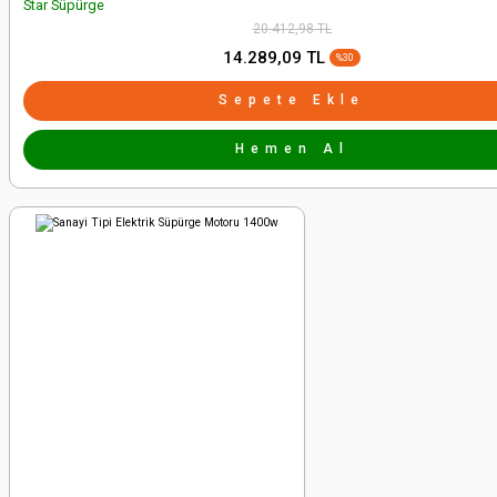
Star Süpürge
20.412,98 TL
14.289,09 TL
%30
Sepete Ekle
Hemen Al