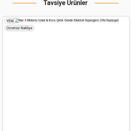
Tavsiye Ürünler
Ürün resmi kalitesiz, bozuk veya görüntülenemiyor.
Ürün açıklamasında eksik bilgiler bulunuyor.
Ürün bilgilerinde hatalar bulunuyor.
YENİ
Ürün fiyatı diğer sitelerden daha pahalı.
Ücretsiz Nakliye
Bu ürüne benzer farklı alternatifler olmalı.
Gönder