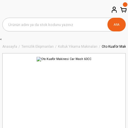
ARA
<
Anasayfa
Temizlik Ekipmanları
Koltuk Yıkama Makinaları
Oto Kuaför Maki