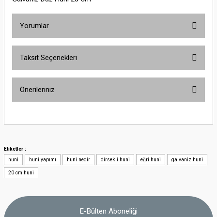
Yorumlar
Taksit Seçenekleri
Bu ürüne ilk yorumu siz yapın!
Önerileriniz
Yorum Yaz
Bu ürünün fiyat bilgisi, resim, ürün açıklamalarında ve diğer konularda
yetersiz gördüğünüz noktaları öneri formunu kullanarak tarafımıza
iletebilirsiniz.
Görüş ve önerileriniz için teşekkür ederiz.
Etiketler :
huni
huni yapımı
huni nedir
dirsekli huni
eğri huni
galvaniz huni
Ürün resmi kalitesiz, bozuk veya görüntülenemiyor.
20 cm huni
Ürün açıklamasında eksik bilgiler bulunuyor.
Ürün bilgilerinde hatalar bulunuyor.
Ürün fiyatı diğer sitelerden daha pahalı.
E-Bülten Aboneliği