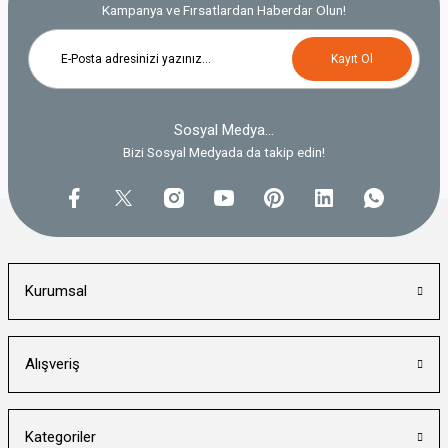
Bu ürüne benzer farklı alternatifler olmalı.
Kampanya ve Fırsatlardan Haberdar Olun!
Kayıt Ol
Sosyal Medya...
Gönder
Bizi Sosyal Medyada da takip edin!
Kurumsal
Alışveriş
Kategoriler