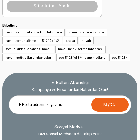
Stokta Yok
Etiketler :
havalı somun sıkma-sökme tabancası
somun sıkma makinası
havalı somun sökme opt 51212c 1/2
osaka
havalı
somun sıkma tabancası havalı
havalı lastik sökme tabancası
havalı lastik sökme tabancaları
opc 51234cl 3/4'' somun sökme
opc 51234
E-Bülten Aboneliği
Kampanya ve Fırsatlardan Haberdar Olun!
Kayıt Ol
Sosyal Medya...
Bizi Sosyal Medyada da takip edin!