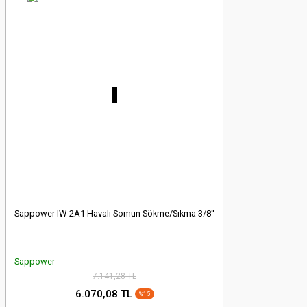
Sappower IW-2A1 Havalı Somun Sökme/Sıkma 3/8''
Sappower
7.141,28 TL
6.070,08 TL
%15