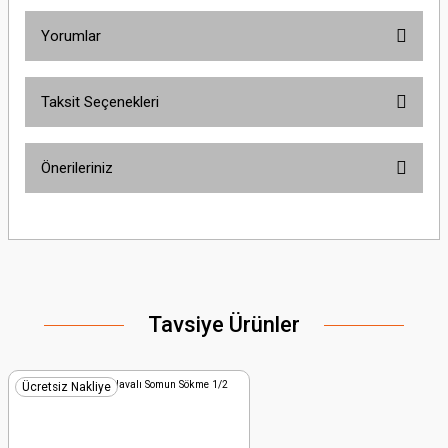
Yorumlar
Taksit Seçenekleri
Bu ürüne ilk yorumu siz yapın!
Önerileriniz
Yorum Yaz
Bu ürünün fiyat bilgisi, resim, ürün açıklamalarında ve diğer konularda
yetersiz gördüğünüz noktaları öneri formunu kullanarak tarafımıza
iletebilirsiniz.
Görüş ve önerileriniz için teşekkür ederiz.
Tavsiye Ürünler
Ürün resmi kalitesiz, bozuk veya görüntülenemiyor.
Ürün açıklamasında eksik bilgiler bulunuyor.
Ürün bilgilerinde hatalar bulunuyor.
Ücretsiz Nakliye
Ürün fiyatı diğer sitelerden daha pahalı.
Bu ürüne benzer farklı alternatifler olmalı.