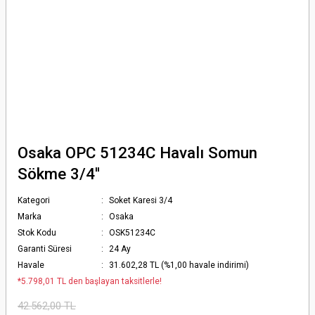
Osaka OPC 51234C Havalı Somun
Sökme 3/4''
Kategori
Soket Karesi 3/4
Marka
Osaka
Stok Kodu
OSK51234C
Garanti Süresi
24 Ay
Havale
31.602,28 TL (%1,00 havale indirimi)
*5.798,01 TL den başlayan taksitlerle!
42.562,00 TL