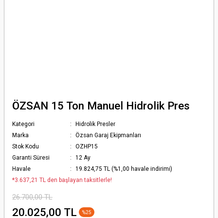
ÖZSAN 15 Ton Manuel Hidrolik Pres
Kategori
Hidrolik Presler
Marka
Özsan Garaj Ekipmanları
Stok Kodu
OZHP15
Garanti Süresi
12 Ay
Havale
19.824,75 TL (%1,00 havale indirimi)
*3.637,21 TL den başlayan taksitlerle!
26.700,00 TL
20.025,00 TL
%25