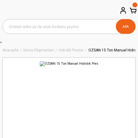
ARA
<
Anasayfa
Servis Ekipmanları
Hidrolik Presler
ÖZSAN 15 Ton Manuel Hidroli