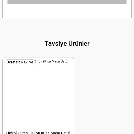
Bu ürünün fiyat bilgisi, resim, ürün açıklamalarında ve diğer konularda
yetersiz gördüğünüz noktaları öneri formunu kullanarak tarafımıza
iletebilirsiniz.
Görüş ve önerileriniz için teşekkür ederiz.
Tavsiye Ürünler
Ürün resmi kalitesiz, bozuk veya görüntülenemiyor.
Ürün açıklamasında eksik bilgiler bulunuyor.
Ürün bilgilerinde hatalar bulunuyor.
Ücretsiz Nakliye
Ürün fiyatı diğer sitelerden daha pahalı.
Bu ürüne benzer farklı alternatifler olmalı.
Gönder
Hidrolik Pres 10 Ton (Kısa Masa Üstü)