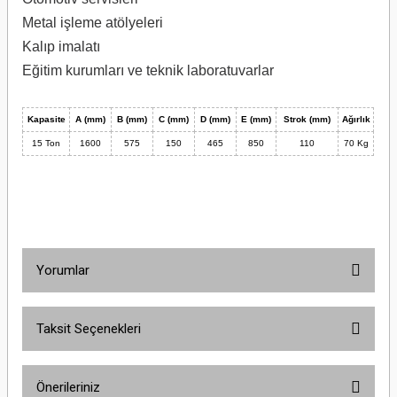
Metal işleme atölyeleri
Kalıp imalatı
Eğitim kurumları ve teknik laboratuvarlar
Kapasite
A (mm)
B (mm)
C (mm)
D (mm)
E (mm)
Strok (mm)
Ağırlık
15 Ton
1600
575
150
465
850
110
70 Kg
Yorumlar
Taksit Seçenekleri
Bu ürüne ilk yorumu siz yapın!
Önerileriniz
Yorum Yaz