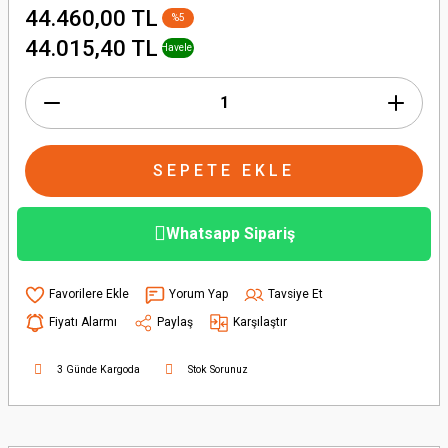
44.460,00 TL
%5
+ % 1
44.015,40 TL
Havele
İndirimi
SEPETE EKLE
Whatsapp Sipariş
Yorum Yap
Tavsiye Et
Fiyatı Alarmı
Paylaş
Karşılaştır
3 Günde Kargoda
Stok Sorunuz