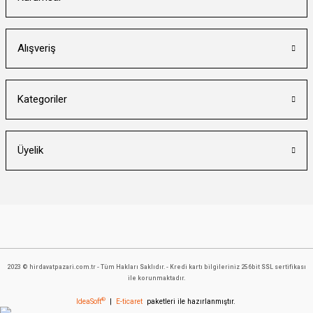
Alışveriş
Kategoriler
Üyelik
2023 © hirdavatpazari.com.tr - Tüm Hakları Saklıdır. - Kredi kartı bilgileriniz 256bit SSL sertifikası
ile korunmaktadır.
®
IdeaSoft
|
E-ticaret
paketleri ile hazırlanmıştır.