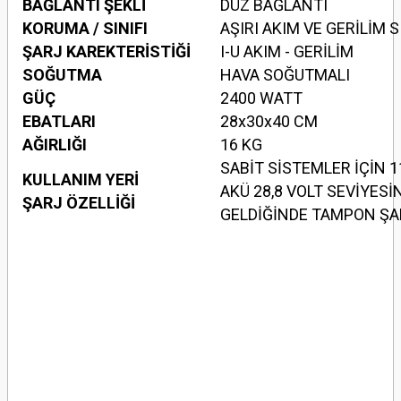
BAĞLANTI ŞEKLİ
DÜZ BAĞLANTI
KORUMA / SINIFI
AŞIRI AKIM VE GERİLİM SI
ŞARJ KAREKTERİSTİĞİ
I-U AKIM - GERİLİM
SOĞUTMA
HAVA SOĞUTMALI
GÜÇ
2400 WATT
EBATLARI
28x30x40 CM
AĞIRLIĞI
16 KG
SABİT SİSTEMLER İÇİN 1
KULLANIM YERİ
AKÜ 28,8 VOLT SEVİYESİ
ŞARJ ÖZELLİĞİ
GELDİĞİNDE TAMPON ŞA