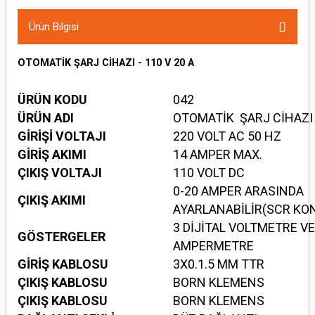
Ürün Bilgisi
OTOMATİK ŞARJ CİHAZI - 110 V 20 A
ÜRÜN KODU
042
ÜRÜN ADI
OTOMATİK ŞARJ CİHAZI
GİRİŞİ VOLTAJI
220 VOLT AC 50 HZ
GİRİŞ AKIMI
14 AMPER MAX.
ÇIKIŞ VOLTAJI
110 VOLT DC
0-20 AMPER ARASINDA
ÇIKIŞ AKIMI
AYARLANABİLİR(SCR KON
3 DİJİTAL VOLTMETRE VE
GÖSTERGELER
AMPERMETRE
GİRİŞ KABLOSU
3X0.1.5 MM TTR
ÇIKIŞ KABLOSU
BORN KLEMENS
ÇIKIŞ KABLOSU
BORN KLEMENS