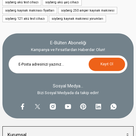
soyberg akü test cihazı
soyberg akü şarj cihazı
Ürün açıklamasında eksik bilgiler bulunuyor.
soyberg kaynak makinası fiyatları
soyberg 250 amper kaynak makinesi
Ürün bilgilerinde hatalar bulunuyor.
soyberg 121 akü test cihazı
soyberg kaynak makinesi yorumları
Ürün fiyatı diğer sitelerden daha pahalı.
Bu ürüne benzer farklı alternatifler olmalı.
E-Bülten Aboneliği
Kampanya ve Fırsatlardan Haberdar Olun!
Kayıt Ol
Gönder
Sosyal Medya...
Bizi Sosyal Medyada da takip edin!
Kurumsal