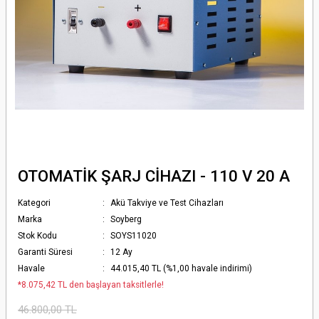
OTOMATİK ŞARJ CİHAZI - 110 V 20 A
Kategori
Akü Takviye ve Test Cihazları
Marka
Soyberg
Stok Kodu
SOYS11020
Garanti Süresi
12 Ay
Havale
44.015,40 TL (%1,00 havale indirimi)
*8.075,42 TL den başlayan taksitlerle!
46.800,00 TL