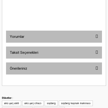
Yorumlar
Taksit Seçenekleri
Bu ürüne ilk yorumu siz yapın!
Önerileriniz
Yorum Yaz
Bu ürünün fiyat bilgisi, resim, ürün açıklamalarında ve diğer konularda
yetersiz gördüğünüz noktaları öneri formunu kullanarak tarafımıza
iletebilirsiniz.
Görüş ve önerileriniz için teşekkür ederiz.
Etiketler :
akü şarj aleti
akü şarj cihazı
soyberg
soyberg kaynak makinası
Ürün resmi kalitesiz, bozuk veya görüntülenemiyor.