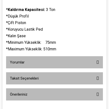
*Kaldırma Kapasitesi:
3 Ton
*Düşük Profil
*Çift Piston
*Koruyucu Lastik Ped
*Kalın Şase
*Minimum Yükseklik:
75mm
*Maximum Yükseklik:
510mm
Yorumlar
Taksit Seçenekleri
Bu ürüne ilk yorumu siz yapın!
Önerileriniz
Yorum Yaz
Bu ürünün fiyat bilgisi, resim, ürün açıklamalarında ve diğer konularda