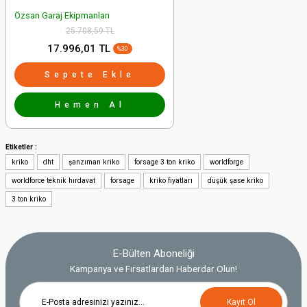
Özsan Garaj Ekipmanları
25.708,59 TL
17.996,01 TL
%30
Sepete Ekle
Hemen Al
Etiketler :
kriko
dht
şanzıman kriko
forsage 3 ton kriko
worldforge
worldforce teknik hırdavat
forsage
kriko fiyatları
düşük şase kriko
3 ton kriko
E-Bülten Aboneliği
Kampanya ve Fırsatlardan Haberdar Olun!
Kayıt Ol