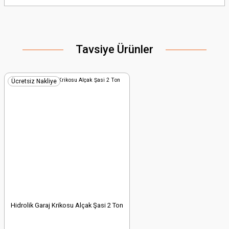
yetersiz gördüğünüz noktaları öneri formunu kullanarak tarafımıza
iletebilirsiniz.
Görüş ve önerileriniz için teşekkür ederiz.
Tavsiye Ürünler
Ürün resmi kalitesiz, bozuk veya görüntülenemiyor.
Ürün açıklamasında eksik bilgiler bulunuyor.
Ürün bilgilerinde hatalar bulunuyor.
Ücretsiz Nakliye
Ürün fiyatı diğer sitelerden daha pahalı.
Bu ürüne benzer farklı alternatifler olmalı.
Gönder
Hidrolik Garaj Krikosu Alçak Şasi 2 Ton