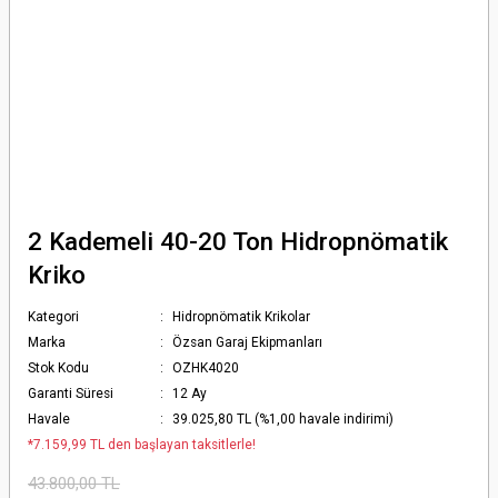
2 Kademeli 40-20 Ton Hidropnömatik
Kriko
Kategori
Hidropnömatik Krikolar
Marka
Özsan Garaj Ekipmanları
Stok Kodu
OZHK4020
Garanti Süresi
12 Ay
Havale
39.025,80 TL (%1,00 havale indirimi)
*7.159,99 TL den başlayan taksitlerle!
43.800,00 TL