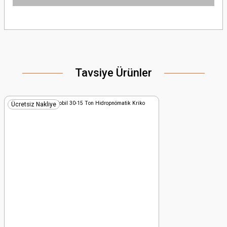
Bu ürünün fiyat bilgisi, resim, ürün açıklamalarında ve diğer konularda
yetersiz gördüğünüz noktaları öneri formunu kullanarak tarafımıza
iletebilirsiniz.
Görüş ve önerileriniz için teşekkür ederiz.
Tavsiye Ürünler
Ürün resmi kalitesiz, bozuk veya görüntülenemiyor.
Ürün açıklamasında eksik bilgiler bulunuyor.
Ürün bilgilerinde hatalar bulunuyor.
Ücretsiz Nakliye
Ürün fiyatı diğer sitelerden daha pahalı.
Bu ürüne benzer farklı alternatifler olmalı.
Gönder