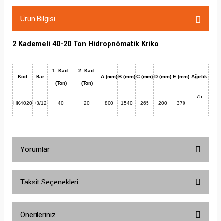
Ürün Bilgisi
2 Kademeli 40-20 Ton Hidropnömatik Kriko
1. Kad.
2. Kad.
Kod
Bar
A (mm)
B (mm)
C (mm)
D (mm)
E (mm)
Ağırlık
(Ton)
(Ton)
75
HK4020
+8/12
40
20
800
1540
265
200
370
Yorumlar
Taksit Seçenekleri
Bu ürüne ilk yorumu siz yapın!
Önerileriniz
Yorum Yaz