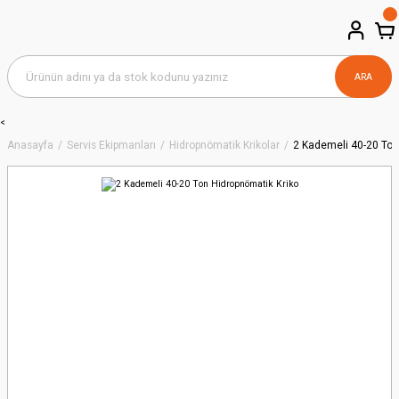
ARA
<
Anasayfa
Servis Ekipmanları
Hidropnömatik Krikolar
2 Kademeli 40-20 Ton