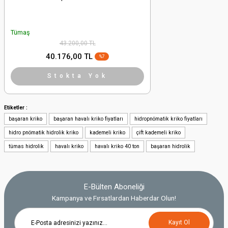
Tümaş
43.200,00 TL
40.176,00 TL
%7
Stokta Yok
Etiketler :
başaran kriko
başaran havalı kriko fiyatları
hidropnömatik kriko fiyatları
hidro pnömatik hidrolik kriko
kademeli kriko
çift kademeli kriko
tümas hidrolik
havalı kriko
havalı kriko 40 ton
başaran hidrolik
E-Bülten Aboneliği
Kampanya ve Fırsatlardan Haberdar Olun!
Kayıt Ol