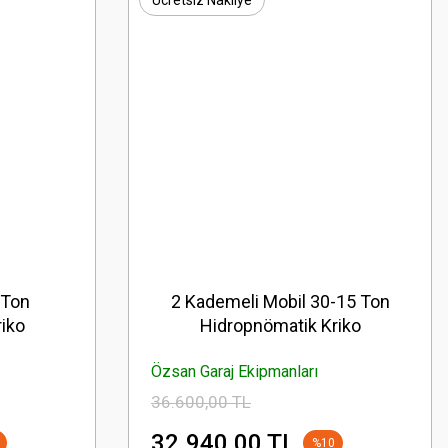
Ücretsiz Nakliye
 Ton
2 Kademeli Mobil 30-15 Ton
iko
Hidropnömatik Kriko
Özsan Garaj Ekipmanları
36.600,00 TL
32.940,00 TL
%10