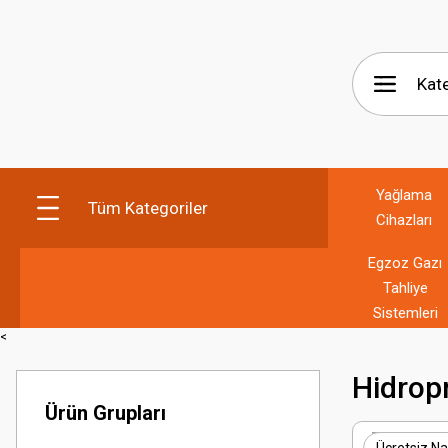
Yağlama
Tüm Kategoriler
Cihazları
Egzoz Gazı
Tahliye
Sistemleri
<
Hidropn
Ürün Grupları