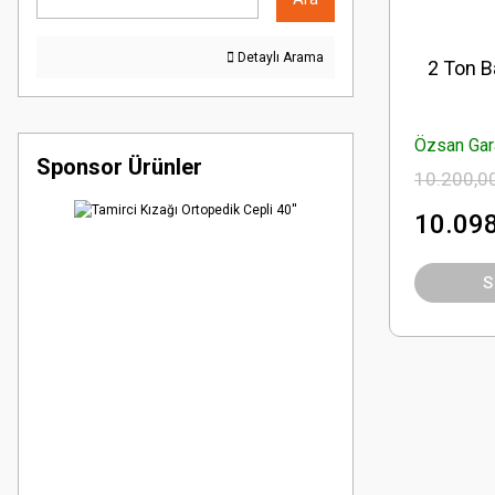
Detaylı Arama
2 Ton B
Özsan Gara
Sponsor Ürünler
10.200,0
10.098