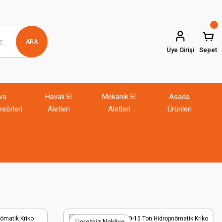
ARA
Üye Girişi
Sepet
va
Havalı El
Mekanik El
Asada
sörleri
Aletleri
Aletleri
Ürünleri