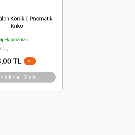
alon Körüklü Pnömatik
Kriko
j Ekipmanları
0 TL
,00 TL
%1
Stokta Yok