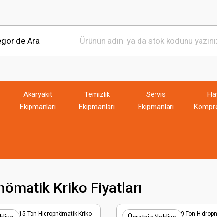
Akaryakıt
Temizlik
Servis
Ha
Ekipmanları
Ekipmanları
Ekipmanları
Kompre
ömatik Kriko Fiyatları