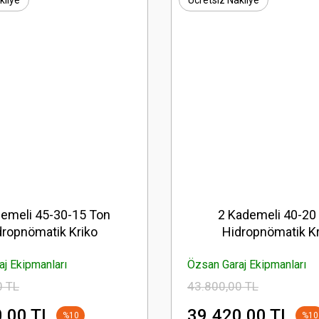
kliye
Ücretsiz Nakliye
demeli 45-30-15 Ton
2 Kademeli 40-20
dropnömatik Kriko
Hidropnömatik Kr
j Ekipmanları
Özsan Garaj Ekipmanları
0 TL
43.800,00 TL
,00 TL
39.420,00 TL
%10
%10