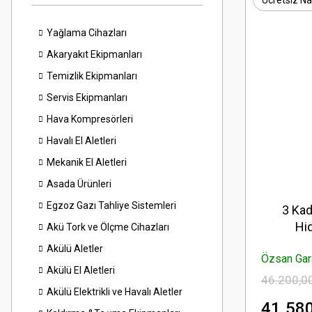
Ücretsiz Na
Yağlama Cihazları
Akaryakıt Ekipmanları
Temizlik Ekipmanları
Servis Ekipmanları
Hava Kompresörleri
Havalı El Aletleri
Mekanik El Aletleri
Asada Ürünleri
Egzoz Gazı Tahliye Sistemleri
3 Ka
Hi
Akü Tork ve Ölçme Cihazları
Akülü Aletler
Özsan Gara
Akülü El Aletleri
46.200,0
Akülü Elektrikli ve Havalı Aletler
41.580