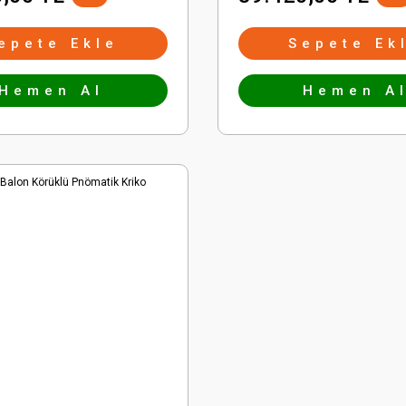
epete Ekle
Sepete Ek
Hemen Al
Hemen A