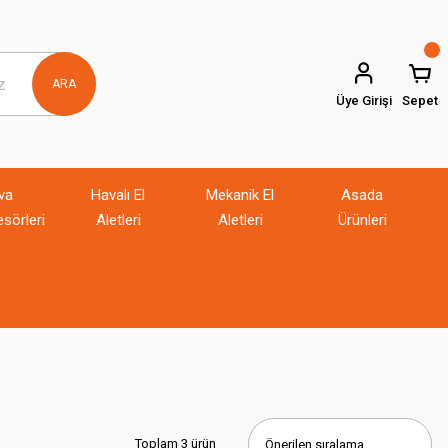
ARA
Üye Girişi
Sepet
va
Havalı El
Mekanik El
Asada
sörleri
Aletleri
Aletleri
Ürünleri
Toplam 3 ürün