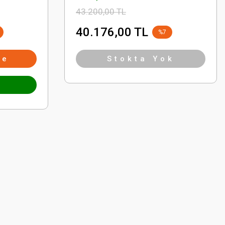
43.200,00 TL
40.176,00 TL
%7
le
Stokta Yok
l