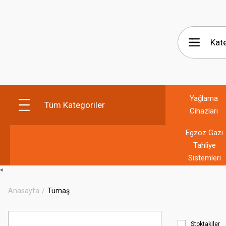
Yağlama
Tüm Kategoriler
Cihazları
Egzoz Gazı
Tahliye
Sistemleri
<
Anasayfa
Tümaş
Stoktakiler