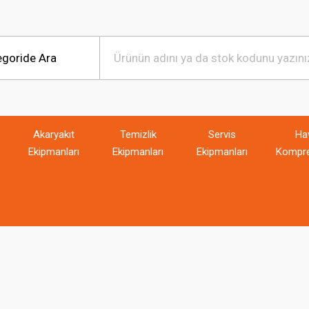
Akaryakıt
Temizlik
Servis
Ha
Ekipmanları
Ekipmanları
Ekipmanları
Kompre