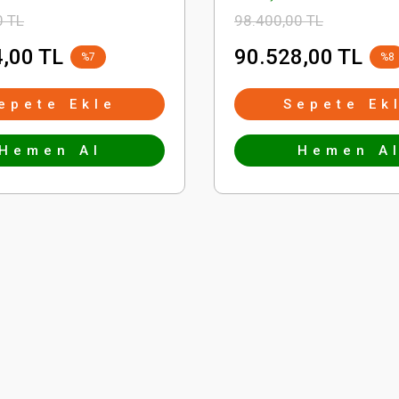
0 TL
98.400,00 TL
,00 TL
90.528,00 TL
%7
%8
epete Ekle
Sepete Ek
Hemen Al
Hemen A