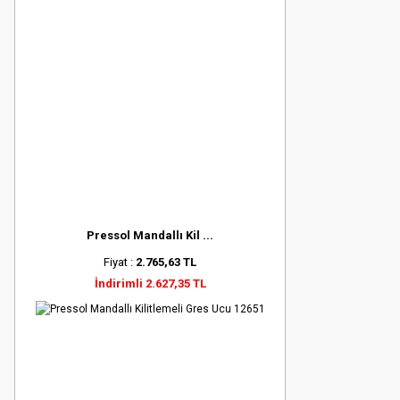
Pressol Mandallı Kil ...
Fiyat :
2.765,63 TL
İndirimli 2.627,35 TL