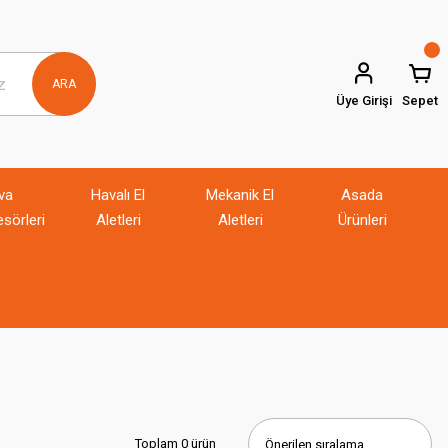
ARA
Üye Girişi
Sepet
va
Havalı El
Mekanik El
Asada
sörleri
Aletleri
Aletleri
Ürünleri
Toplam 0 ürün