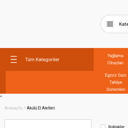
Yağlama
Tüm Kategoriler
Cihazları
Egzoz Gazı
Tahliye
Sistemleri
<
Anasayfa
Akülü El Aletleri
Stoktakiler