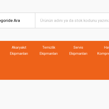
Akaryakıt
Temizlik
Servis
Ha
Ekipmanları
Ekipmanları
Ekipmanları
Kompre