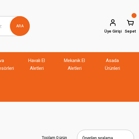
ARA
Üye Girişi
Sepet
va
Havalı El
Mekanik El
Asada
sörleri
Aletleri
Aletleri
Ürünleri
Toplam 0 ürün