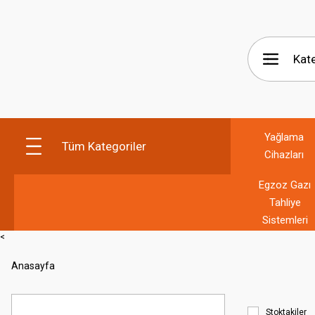
Yağlama
Tüm Kategoriler
Cihazları
Egzoz Gazı
Tahliye
Sistemleri
<
Anasayfa
Stoktakiler