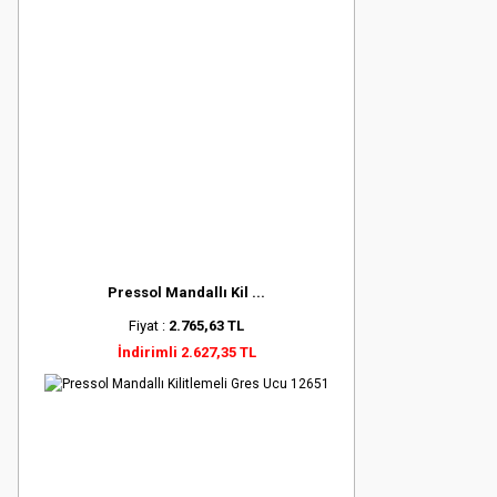
Pressol Mandallı Kil ...
Fiyat :
2.765,63 TL
İndirimli 2.627,35 TL