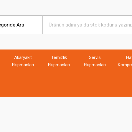
Akaryakıt
Temizlik
Servis
Ha
Ekipmanları
Ekipmanları
Ekipmanları
Kompre