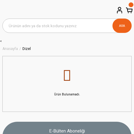
ARA
<
Anasayfa
Dizel
Ürün Bulunamadı.
E-Bülten Aboneliği