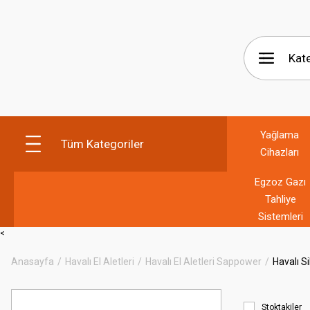
Yağlama
Tüm Kategoriler
Cihazları
Egzoz Gazı
Tahliye
Sistemleri
<
Anasayfa
Havalı El Aletleri
Havalı El Aletleri Sappower
Havalı S
Stoktakiler