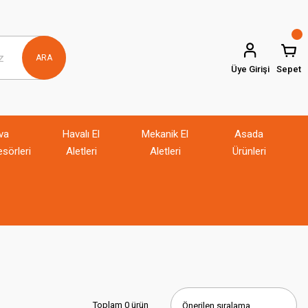
ARA
Üye Girişi
Sepet
va
Havalı El
Mekanik El
Asada
sörleri
Aletleri
Aletleri
Ürünleri
Toplam 0 ürün