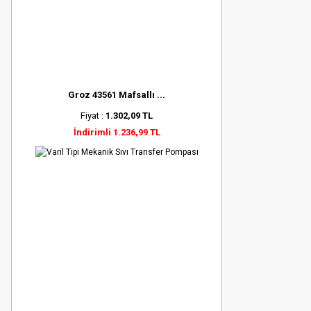
Groz 43561 Mafsallı ...
Fiyat :
1.302,09 TL
İndirimli 1.236,99 TL