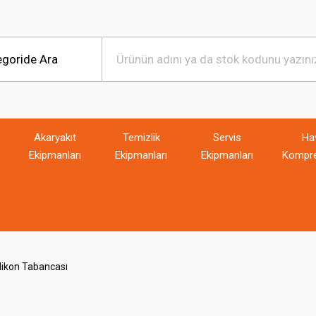
Akaryakıt
Temizlik
Servis
Ha
Ekipmanları
Ekipmanları
Ekipmanları
Kompre
ilikon Tabancası