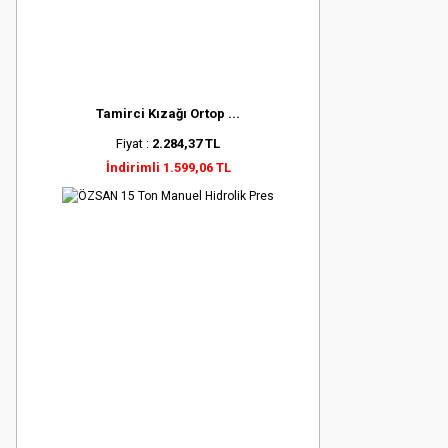
Tamirci Kızağı Ortop ...
Fiyat :
2.284,37 TL
İndirimli 1.599,06 TL