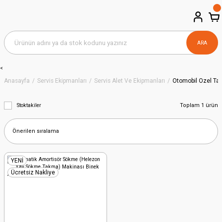
ARA
<
Anasayfa
Servis Ekipmanları
Servis Alet Ve Ekipmanları
Otomobil Özel Tak
Toplam 1 ürün
Stoktakiler
YENİ
Ücretsiz Nakliye