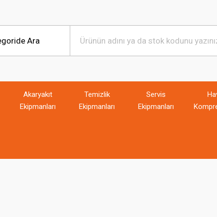
Akaryakıt
Temizlik
Servis
Ha
Ekipmanları
Ekipmanları
Ekipmanları
Kompre