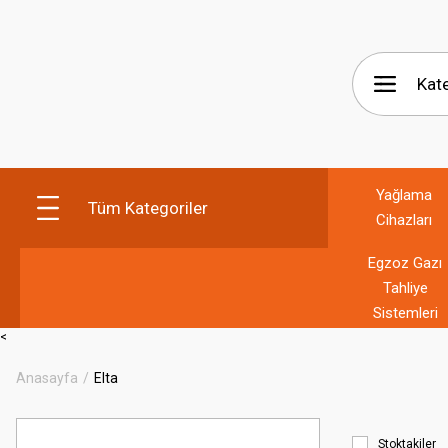
Yağlama
Tüm Kategoriler
Cihazları
Egzoz Gazı
Tahliye
Sistemleri
<
Anasayfa
Elta
Stoktakiler