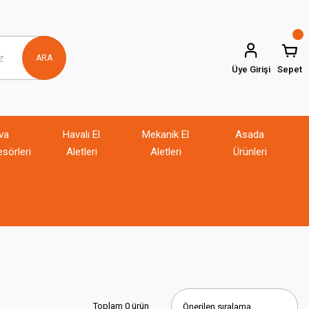
ARA
Üye Girişi
Sepet
va
Havalı El
Mekanik El
Asada
sörleri
Aletleri
Aletleri
Ürünleri
Toplam 0 ürün