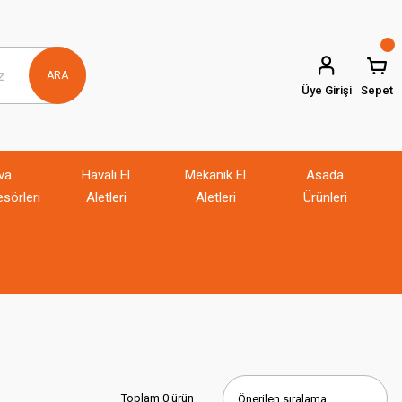
ARA
Üye Girişi
Sepet
va
Havalı El
Mekanik El
Asada
sörleri
Aletleri
Aletleri
Ürünleri
Toplam 0 ürün