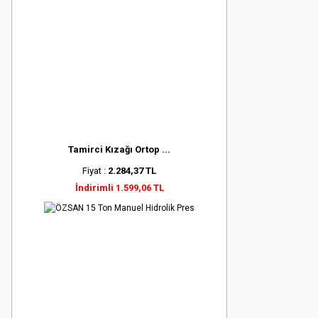
Tamirci Kızağı Ortop ...
Fiyat :
2.284,37 TL
İndirimli 1.599,06 TL