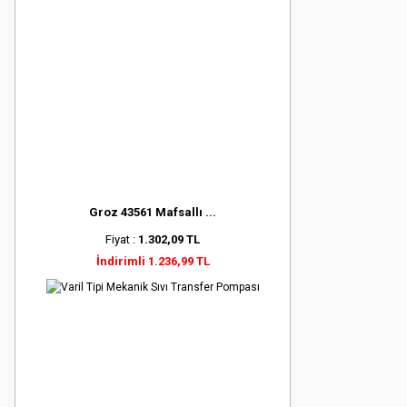
Groz 43561 Mafsallı ...
Fiyat :
1.302,09 TL
İndirimli 1.236,99 TL