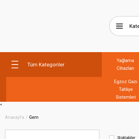
Yağlama
Tüm Kategoriler
Cihazları
Egzoz Gazı
Tahliye
Sistemleri
<
Anasayfa
Gem
Stoktakiler