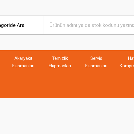
Akaryakıt
Temizlik
Servis
Ha
Ekipmanları
Ekipmanları
Ekipmanları
Kompre