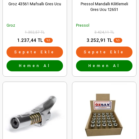
Groz 43561 Mafsallı Gres Ucu
Pressol Mandallı Kilitlemeli
Gres Ucu 12651
Groz
Pressol
1.302,57 TL
3.424,11 TL
1.237,44 TL
3.252,91 TL
%5
%5
Sepete Ekle
Sepete Ekle
Hemen Al
Hemen Al