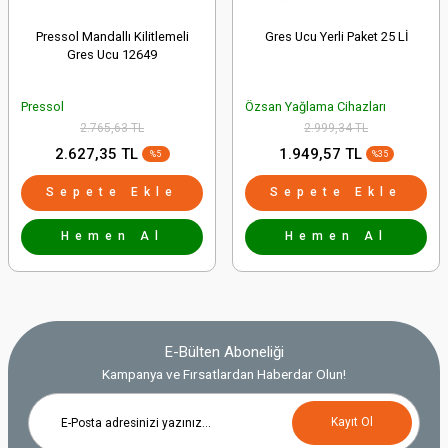
Pressol Mandallı Kilitlemeli
Gres Ucu Yerli Paket 25 Lİ
Gres Ucu 12649
Pressol
Özsan Yağlama Cihazları
2.765,63 TL
2.999,34 TL
2.627,35 TL
1.949,57 TL
%5
%35
Sepete Ekle
Sepete Ekle
Hemen Al
Hemen Al
E-Bülten Aboneliği
Kampanya ve Fırsatlardan Haberdar Olun!
Kayıt Ol