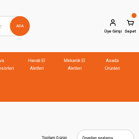
ARA
Üye Girişi
Sepet
va
Havalı El
Mekanik El
Asada
sörleri
Aletleri
Aletleri
Ürünleri
Toplam 0 ürün