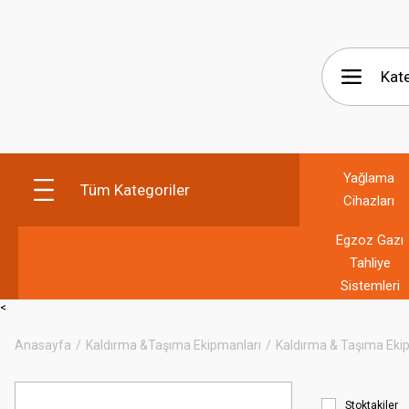
Yağlama
Tüm Kategoriler
Cihazları
Egzoz Gazı
Tahliye
Sistemleri
<
Anasayfa
Kaldırma &Taşıma Ekipmanları
Kaldırma & Taşıma Eki
Stoktakiler