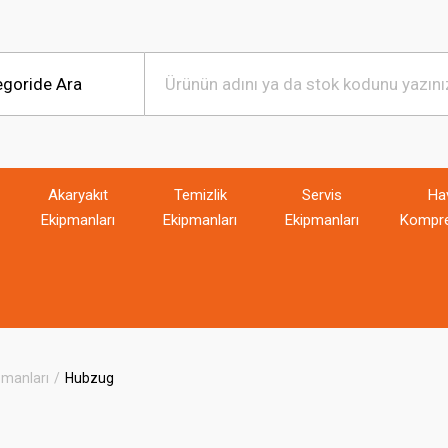
Akaryakıt
Temizlik
Servis
Ha
Ekipmanları
Ekipmanları
Ekipmanları
Kompre
pmanları
Hubzug