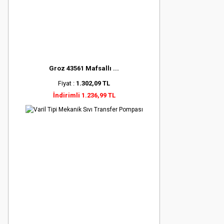
Groz 43561 Mafsallı ...
Fiyat :
1.302,09 TL
İndirimli 1.236,99 TL