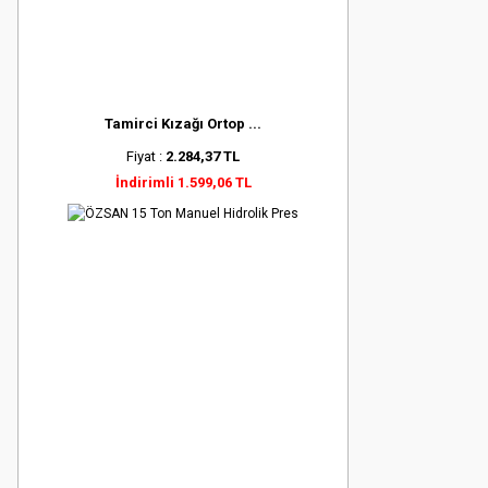
Tamirci Kızağı Ortop ...
Fiyat :
2.284,37 TL
İndirimli 1.599,06 TL