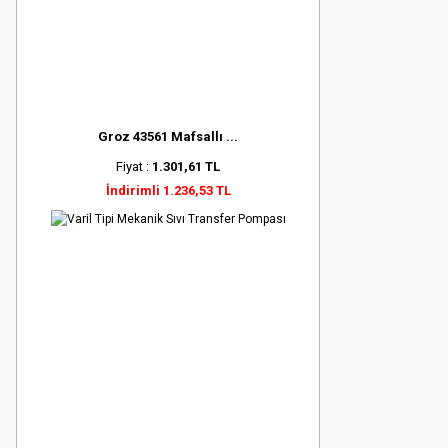
Groz 43561 Mafsallı ...
Fiyat :
1.301,61 TL
İndirimli 1.236,53 TL