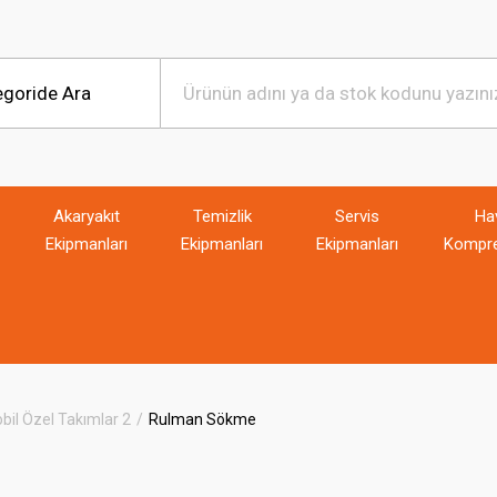
Akaryakıt
Temizlik
Servis
Ha
Ekipmanları
Ekipmanları
Ekipmanları
Kompre
il Özel Takımlar 2
Rulman Sökme