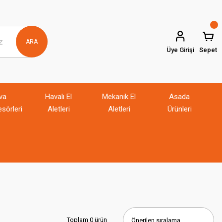
ARA
Üye Girişi
Sepet
va
Havalı El
Mekanik El
Asada
sörleri
Aletleri
Aletleri
Ürünleri
Toplam 0 ürün