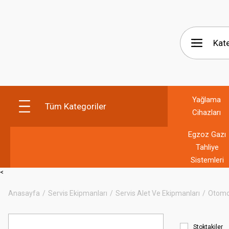
Yağlama
Tüm Kategoriler
Cihazları
Egzoz Gazı
Tahliye
Sistemleri
<
Anasayfa
Servis Ekipmanları
Servis Alet Ve Ekipmanları
Otomob
Stoktakiler