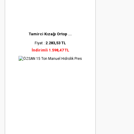
Tamirci Kızağı Ortop ...
Fiyat :
2.283,53 TL
İndirimli 1.598,47 TL